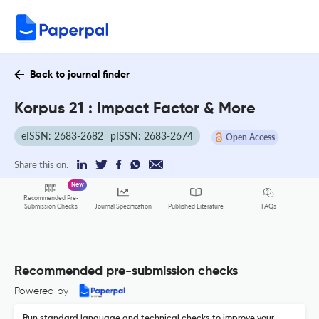
Back to journal finder
Korpus 21 : Impact Factor & More
eISSN: 2683-2682
pISSN: 2683-2674
Open Access
Share this on:
New
Recommended Pre-
FAQs
Submission Checks
Journal Specification
Published Literature
Recommended pre-submission checks
Powered by
Run standard language and technical checks to improve your