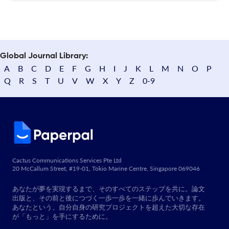
Global Journal Library:
A
B
C
D
E
F
G
H
I
J
K
L
M
N
O
P
Q
R
S
T
U
V
W
X
Y
Z
0-9
Cactus Communications Services Pte Ltd
20 McCallum Street, #19-01, Tokio Marine Centre, Singapore 069046
あなたが夢を実現するまで、そのすべてのステップを共に。論文
出版と、その前と後につづく一歩一歩を一緒に歩んでいきます。
あなたという、自分自身の研究プロジェクトを超えた大切な存在
が「もっと」を手にするために。