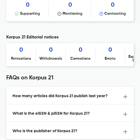
0
0
0
Supporting
Mentioning
Contrasting
Korpus 21 Editorial notices
0
0
0
0
Expres
Retractions
Withdrawals
Corrections
Errata
Con
FAQs on Korpus 21
How many articles did Korpus 21 publish last year?
What is the eISSN & pISSN for Korpus 21?
Who is the publisher of Korpus 21?