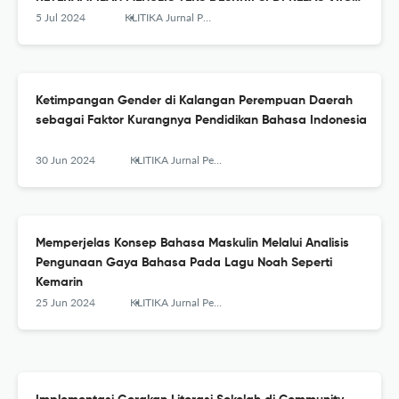
SMP NEGERI 7 JAKARTA
5 Jul 2024
KLITIKA Jurnal Pendidikan Bahasa dan Sastra Indonesia
Ketimpangan Gender di Kalangan Perempuan Daerah
sebagai Faktor Kurangnya Pendidikan Bahasa Indonesia
30 Jun 2024
KLITIKA Jurnal Pendidikan Bahasa dan Sastra Indonesia
Memperjelas Konsep Bahasa Maskulin Melalui Analisis
Pengunaan Gaya Bahasa Pada Lagu Noah Seperti
Kemarin
25 Jun 2024
KLITIKA Jurnal Pendidikan Bahasa dan Sastra Indonesia