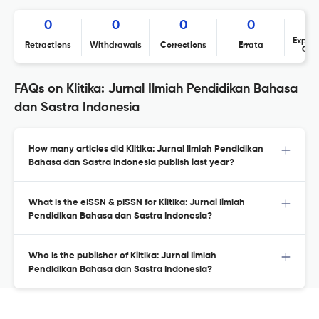
0
0
0
0
Expres
Retractions
Withdrawals
Corrections
Errata
Con
FAQs on Klitika: Jurnal Ilmiah Pendidikan Bahasa
dan Sastra Indonesia
How many articles did Klitika: Jurnal Ilmiah Pendidikan
Bahasa dan Sastra Indonesia publish last year?
What is the eISSN & pISSN for Klitika: Jurnal Ilmiah
Pendidikan Bahasa dan Sastra Indonesia?
Who is the publisher of Klitika: Jurnal Ilmiah
Pendidikan Bahasa dan Sastra Indonesia?