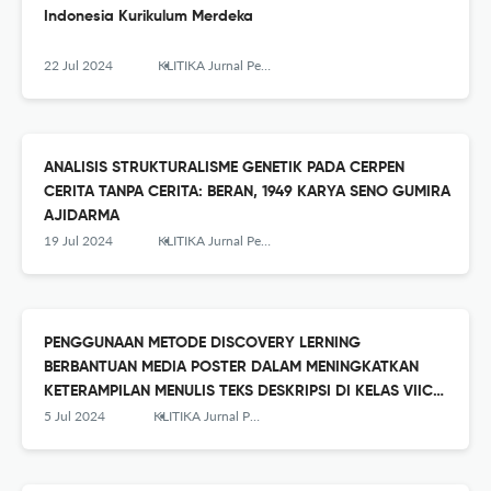
Indonesia Kurikulum Merdeka
22 Jul 2024
KLITIKA Jurnal Pendidikan Bahasa dan Sastra Indonesia
ANALISIS STRUKTURALISME GENETIK PADA CERPEN
CERITA TANPA CERITA: BERAN, 1949 KARYA SENO GUMIRA
AJIDARMA
19 Jul 2024
KLITIKA Jurnal Pendidikan Bahasa dan Sastra Indonesia
PENGGUNAAN METODE DISCOVERY LERNING
BERBANTUAN MEDIA POSTER DALAM MENINGKATKAN
KETERAMPILAN MENULIS TEKS DESKRIPSI DI KELAS VIIC
SMP NEGERI 7 JAKARTA
5 Jul 2024
KLITIKA Jurnal Pendidikan Bahasa dan Sastra Indonesia