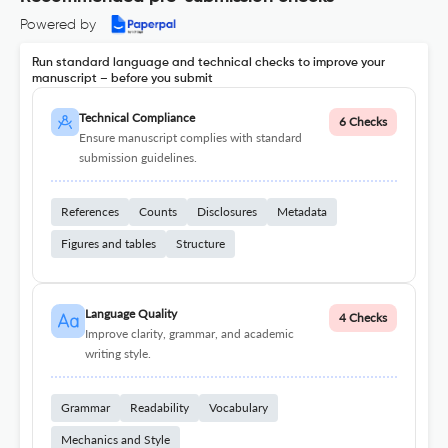
Powered by
Run standard language and technical checks to improve your
manuscript – before you submit
Technical Compliance
6 Checks
Ensure manuscript complies with standard
submission guidelines.
References
Counts
Disclosures
Metadata
Figures and tables
Structure
Language Quality
4 Checks
Improve clarity, grammar, and academic
writing style.
Grammar
Readability
Vocabulary
Mechanics and Style