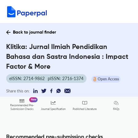
Back to journal finder
Klitika: Jurnal Ilmiah Pendidikan
Bahasa dan Sastra Indonesia : Impact
Factor & More
eISSN: 2714-9862
pISSN: 2716-1374
Open Access
Share this on:
New
Recommended Pre-
FAQs
Submission Checks
Journal Specification
Published Literature
Recommended pre-submission checks