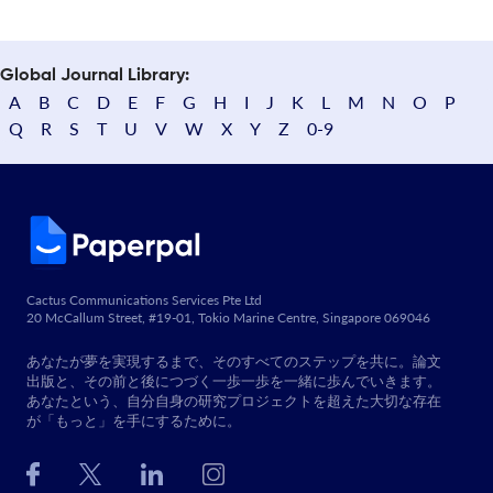
Global Journal Library:
A
B
C
D
E
F
G
H
I
J
K
L
M
N
O
P
Q
R
S
T
U
V
W
X
Y
Z
0-9
Cactus Communications Services Pte Ltd
20 McCallum Street, #19-01, Tokio Marine Centre, Singapore 069046
あなたが夢を実現するまで、そのすべてのステップを共に。論文
出版と、その前と後につづく一歩一歩を一緒に歩んでいきます。
あなたという、自分自身の研究プロジェクトを超えた大切な存在
が「もっと」を手にするために。