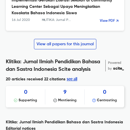
Implementasi Gerakan Literasi Sekolah di Community
Learning Center Sebagai Upaya Meningkatkan
Kosakata Bahasa Indonesia Siswa
16 Jul 2020
KLITIKA: Jurnal Pendidikan Bahasa dan Sastra Indonesia
View PDF
View all papers for this journal
Klitika: Jurnal Ilmiah Pendidikan Bahasa
Powered
by
scite_
dan Sastra Indonesia Scite analysis
see all
20 articles received
22 citations
0
9
0
Supporting
Mentioning
Contrasting
Klitika: Jurnal Ilmiah Pendidikan Bahasa dan Sastra Indonesia
Editorial notices