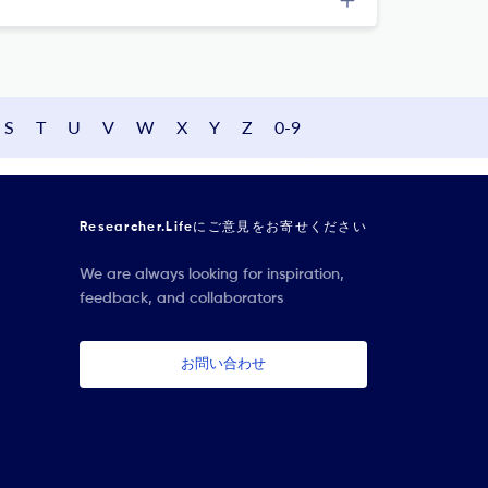
S
T
U
V
W
X
Y
Z
0-9
Researcher.Lifeにご意見をお寄せください
We are always looking for inspiration,
feedback, and collaborators
お問い合わせ