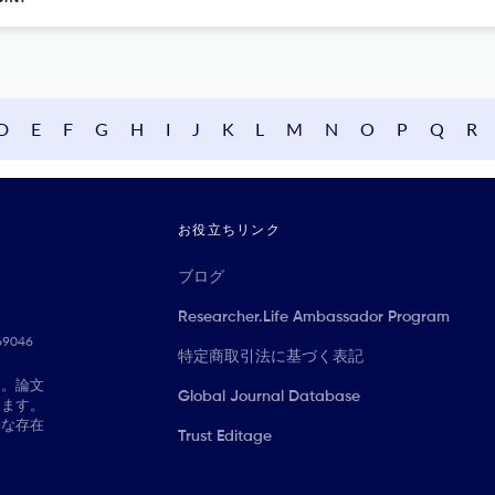
D
E
F
G
H
I
J
K
L
M
N
O
P
Q
R
お役立ちリンク
ブログ
Researcher.Life Ambassador Program
069046
特定商取引法に基づく表記
に。論文
Global Journal Database
きます。
切な存在
Trust Editage