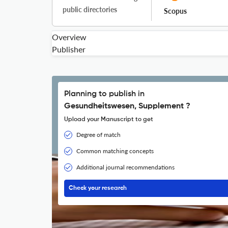
public directories
Scopus
Overview
Publisher
Planning to publish in
Gesundheitswesen, Supplement ?
Upload your Manuscript to get
Degree of match
Common matching concepts
Additional journal recommendations
Check your research