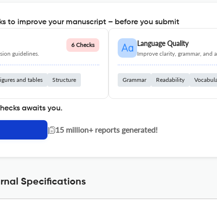
s to improve your manuscript – before you submit
Language Quality
6 Checks
ion guidelines.
Improve clarity, grammar, and a
igures and tables
Structure
Grammar
Readability
Vocabul
checks awaits you.
|
15 million+ reports generated!
nal Specifications