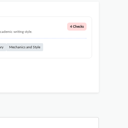
4 Checks
cademic writing style.
ary
Mechanics and Style