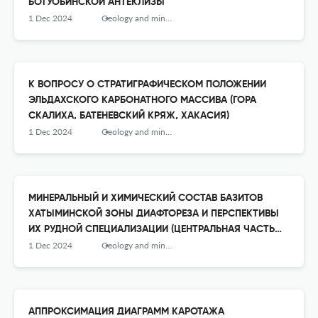
БОТУОБИНСКОЙ АНТЕКЛИЗЫ
1 Dec 2024
Geology and mineral resources of Siberia
К ВОПРОСУ О СТРАТИГРАФИЧЕСКОМ ПОЛОЖЕНИИ
ЭЛЬДАХСКОГО КАРБОНАТНОГО МАССИВА (ГОРА
СКАЛИХА, БАТЕНЕВСКИЙ КРЯЖ, ХАКАСИЯ)
1 Dec 2024
Geology and mineral resources of Siberia
МИНЕРАЛЬНЫЙ И ХИМИЧЕСКИЙ СОСТАВ БАЗИТОВ
ХАТЫМИНСКОЙ ЗОНЫ ДИАФТОРЕЗА И ПЕРСПЕКТИВЫ
ИХ РУДНОЙ СПЕЦИАЛИЗАЦИИ (ЦЕНТРАЛЬНАЯ ЧАСТЬ
АЛДАНО-СТАНОВОГО ЩИТА)
1 Dec 2024
Geology and mineral resources of Siberia
АППРОКСИМАЦИЯ ДИАГРАММ КАРОТАЖА