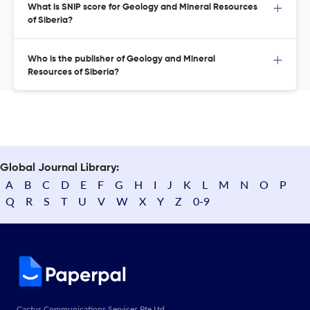
What is SNIP score for Geology and Mineral Resources
of Siberia?
Who is the publisher of Geology and Mineral
Resources of Siberia?
Global Journal Library:
A
B
C
D
E
F
G
H
I
J
K
L
M
N
O
P
Q
R
S
T
U
V
W
X
Y
Z
0-9
Cactus Communications Services Pte Ltd