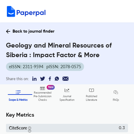
Back to journal finder
Geology and Mineral Resources of
Siberia : Impact Factor & More
eISSN: 2311-9594
pISSN: 2078-0575
Share this on:
New
Recommended
Pre-Submission
Journal
Published
FAQs
Scope & Metrics
Checks
Specification
Literature
Key Metrics
CiteScore
0.3