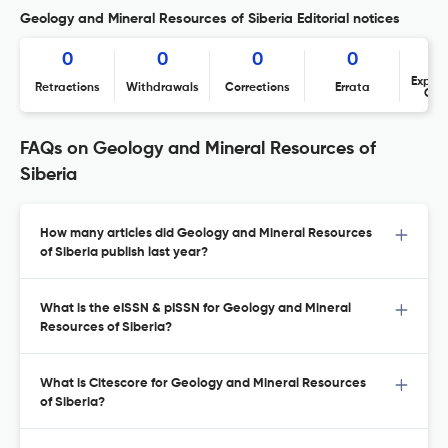
Geology and Mineral Resources of Siberia Editorial notices
0
0
0
0
Expres
Retractions
Withdrawals
Corrections
Errata
Con
FAQs on Geology and Mineral Resources of
Siberia
How many articles did Geology and Mineral Resources
of Siberia publish last year?
What is the eISSN & pISSN for Geology and Mineral
Resources of Siberia?
What is Citescore for Geology and Mineral Resources
of Siberia?