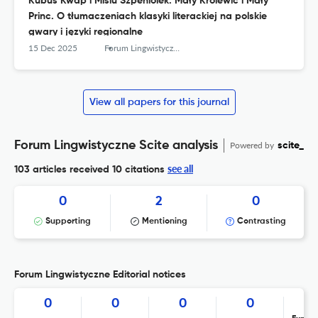
Kubuś Kwap i Misiu Szpeniolek. Mały Królewic i Mały
Princ. O tłumaczeniach klasyki literackiej na polskie
gwary i języki regionalne
15 Dec 2025
Forum Lingwistyczne
View all papers for this journal
Forum Lingwistyczne Scite analysis
Powered by
scite_
see all
103 articles received
10 citations
0
2
0
Supporting
Mentioning
Contrasting
Forum Lingwistyczne Editorial notices
0
0
0
0