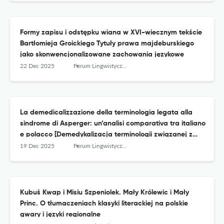
Formy zapisu i odstępku wiana w XVI-wiecznym tekście
Bartłomieja Groickiego Tytuły prawa majdeburskiego
jako skonwencjonalizowane zachowania językowe
22 Dec 2025
Forum Lingwistyczne
La demedicalizzazione della terminologia legata alla
sindrome di Asperger: un’analisi comparativa tra italiano
e polacco [Demedykalizacja terminologii związanej z
zespołem Aspergera: analiza porównawcza języka
19 Dec 2025
Forum Lingwistyczne
włoskiego i polskiego
Kubuś Kwap i Misiu Szpeniolek. Mały Królewic i Mały
Princ. O tłumaczeniach klasyki literackiej na polskie
gwary i języki regionalne