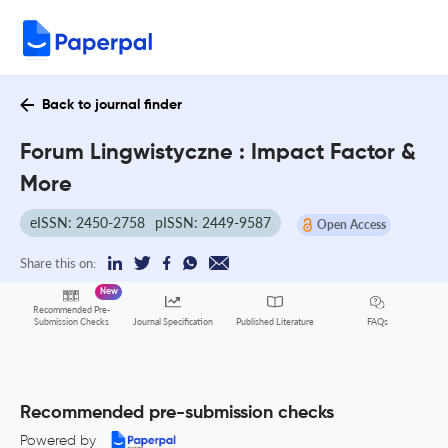
Back to journal finder
Forum Lingwistyczne : Impact Factor &
More
eISSN: 2450-2758
pISSN: 2449-9587
Open Access
Share this on:
New
Recommended Pre-
FAQs
Submission Checks
Journal Specification
Published Literature
Recommended pre-submission checks
Powered by