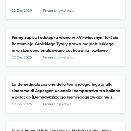
22 Dec 2025
Forum Lingwistyczne
Formy zapisu i odstępku wiana w XVI-wiecznym tekście
Bartłomieja Groickiego Tytuły prawa majdeburskiego
jako skonwencjonalizowane zachowania językowe
22 Dec 2025
Forum Lingwistyczne
La demedicalizzazione della terminologia legata alla
sindrome di Asperger: un’analisi comparativa tra italiano
e polacco [Demedykalizacja terminologii związanej z
zespołem Aspergera: analiza porównawcza języka
19 Dec 2025
Forum Lingwistyczne
włoskiego i polskiego