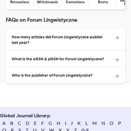
Expres
Retractions
Withdrawals
Corrections
Errata
Con
FAQs on Forum Lingwistyczne
How many articles did Forum Lingwistyczne publish
last year?
What is the eISSN & pISSN for Forum Lingwistyczne?
Who is the publisher of Forum Lingwistyczne?
Global Journal Library:
A
B
C
D
E
F
G
H
I
J
K
L
M
N
O
P
Q
R
S
T
U
V
W
X
Y
Z
0-9