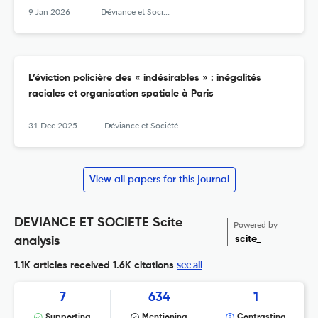
9 Jan 2026
Déviance et Société
L’éviction policière des « indésirables » : inégalités
raciales et organisation spatiale à Paris
31 Dec 2025
Déviance et Société
View all papers for this journal
DEVIANCE ET SOCIETE Scite
Powered by
scite_
analysis
see all
1.1K articles received
1.6K citations
7
634
1
Supporting
Mentioning
Contrasting