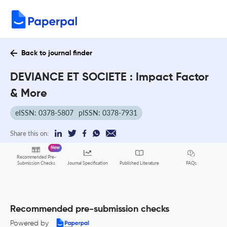
Back to journal finder
DEVIANCE ET SOCIETE : Impact Factor
& More
eISSN: 0378-5807
pISSN: 0378-7931
Share this on:
New
Recommended Pre-
FAQs
Submission Checks
Journal Specification
Published Literature
Recommended pre-submission checks
Powered by