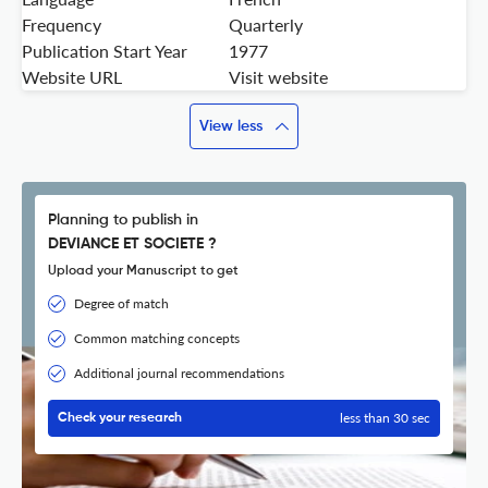
Frequency
Quarterly
Publication Start Year
1977
Website URL
Visit website
View less
Planning to publish in
DEVIANCE ET SOCIETE ?
Upload your Manuscript to get
Degree of match
Common matching concepts
Additional journal recommendations
less than 30 sec
Check your research