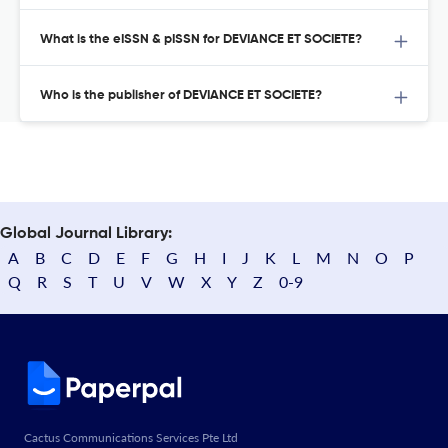
What is the eISSN & pISSN for DEVIANCE ET SOCIETE?
Who is the publisher of DEVIANCE ET SOCIETE?
Global Journal Library:
A
B
C
D
E
F
G
H
I
J
K
L
M
N
O
P
Q
R
S
T
U
V
W
X
Y
Z
0-9
Cactus Communications Services Pte Ltd