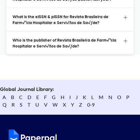
What is the eISSN & pISSN for Revista Brasileira de
Farm√°cia Hospitalar e Servi√ßos de Sa√∫de?
Who is the publisher of Revista Brasileira de Farm√°cia
Hospitalar e Servi√ßos de Sa√∫de?
Global Journal Library:
A
B
C
D
E
F
G
H
I
J
K
L
M
N
O
P
Q
R
S
T
U
V
W
X
Y
Z
0-9