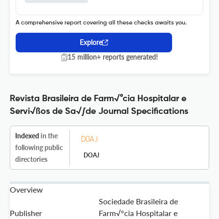
A comprehensive report covering all these checks awaits you.
Explore
15 million+ reports generated!
Revista Brasileira de Farm√°cia Hospitalar e
Servi√ßos de Sa√∫de Journal Specifications
Indexed
in the
following public
DOAJ
directories
Overview
Sociedade Brasileira de
Publisher
Farm√°cia Hospitalar e