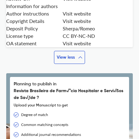
Information for authors
Author instructions
Visit website
Copyright Details
Visit website
Deposit Policy
Sherpa/Romeo
License type
CC BY-NC-ND
OA statement
Visit website
View less
Planning to publish in
Revista Brasileira de Farm√°cia Hospitalar e Servi√ßos
de Sa√∫de ?
Upload your Manuscript to get
Degree of match
Common matching concepts
Additional journal recommendations