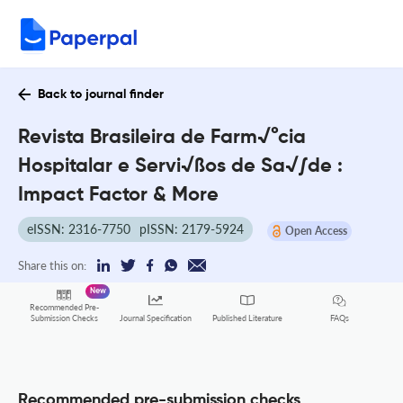
Back to journal finder
Revista Brasileira de Farm√°cia
Hospitalar e Servi√ßos de Sa√∫de :
Impact Factor & More
eISSN: 2316-7750
pISSN: 2179-5924
Open Access
Share this on:
New
Recommended Pre-
FAQs
Submission Checks
Journal Specification
Published Literature
Recommended pre-submission checks