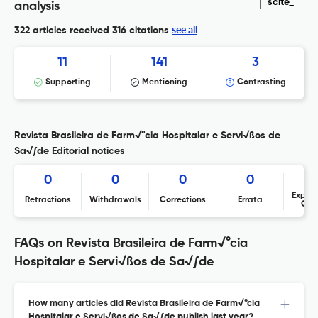
scite_
analysis
see all
322 articles received
316 citations
11
141
3
Supporting
Mentioning
Contrasting
Revista Brasileira de Farm√°cia Hospitalar e Servi√ßos de
Sa√∫de Editorial notices
0
0
0
0
Expres
Retractions
Withdrawals
Corrections
Errata
Con
FAQs on Revista Brasileira de Farm√°cia
Hospitalar e Servi√ßos de Sa√∫de
How many articles did Revista Brasileira de Farm√°cia
Hospitalar e Servi√ßos de Sa√∫de publish last year?