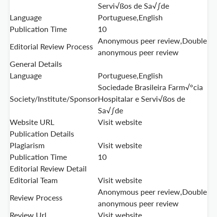
Servi√ßos de Sa√∫de
Language
Portuguese,English
Publication Time
10
Anonymous peer review,Double
Editorial Review Process
anonymous peer review
General Details
Language
Portuguese,English
Sociedade Brasileira Farm√°cia
Society/Institute/Sponsor
Hospitalar e Servi√ßos de
Sa√∫de
Website URL
Visit website
Publication Details
Plagiarism
Visit website
Publication Time
10
Editorial Review Detail
Editorial Team
Visit website
Anonymous peer review,Double
Review Process
anonymous peer review
Review Url
Visit website