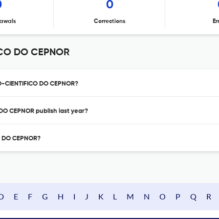
0
0
awals
Corrections
Er
ICO DO CEPNOR
ICO-CIENTIFICO DO CEPNOR?
DO CEPNOR publish last year?
CO DO CEPNOR?
D
E
F
G
H
I
J
K
L
M
N
O
P
Q
R