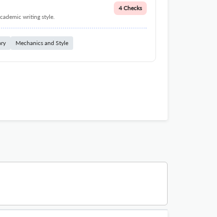
4 Checks
cademic writing style.
ary
Mechanics and Style