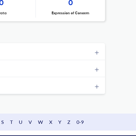
0
0
rata
Expression of Concern
S
T
U
V
W
X
Y
Z
0-9