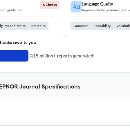
Language Quality
6 Checks
ion guidelines.
Improve clarity, grammar, and a
igures and tables
Structure
Grammar
Readability
Vocabul
checks awaits you.
|
15 million+ reports generated!
PNOR Journal Specifications