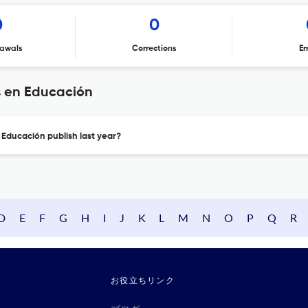
0
0
awals
Corrections
Er
s en Educación
 Educación publish last year?
D
E
F
G
H
I
J
K
L
M
N
O
P
Q
R
お役立ちリンク