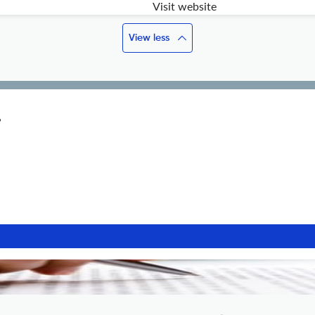
Visit website
View less
?