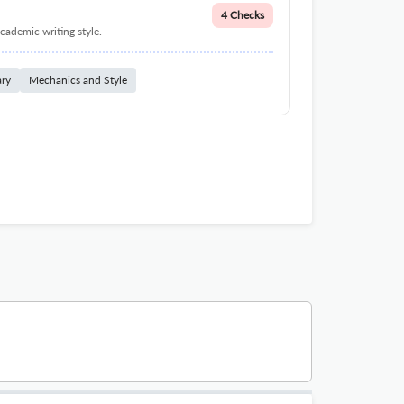
4 Checks
cademic writing style.
ary
Mechanics and Style