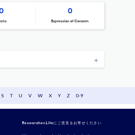
0
0
rata
Expression of Concern
S
T
U
V
W
X
Y
Z
0-9
Researcher.Lifeにご意見をお寄せください