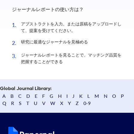
ジャーナルレポートの使い方は？
アブストラクトを入力、または原稿をアップロードし
1.
て、提案を受けてください。
研究に最適なジャーナルを見極める
2.
ジャーナルレポートを見ることで、マッチング品質を
3.
把握することができる
Global Journal Library:
A
B
C
D
E
F
G
H
I
J
K
L
M
N
O
P
Q
R
S
T
U
V
W
X
Y
Z
0-9