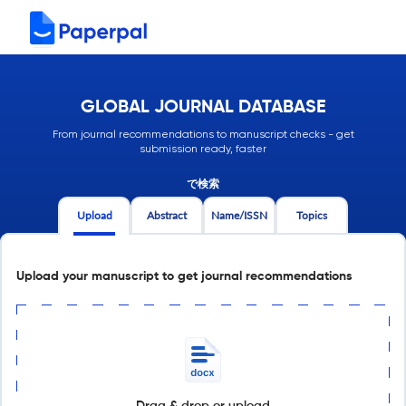
GLOBAL JOURNAL DATABASE
From journal recommendations to manuscript checks - get
submission ready, faster
で検索
Upload
Abstract
Name/ISSN
Topics
Upload your manuscript to get journal recommendations
Drag & drop or upload