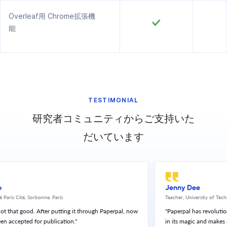
Overleaf用 Chrome拡張機
能
TESTIMONIAL
研究者コミュニティからご支持いた
だいています
Jenny Dee
ité, Sorbonne, Paris
Teacher, University of Technology,
 good. After putting it through Paperpal, now
"Paperpal has revolutionized m
epted for publication."
in its magic and makes it so m