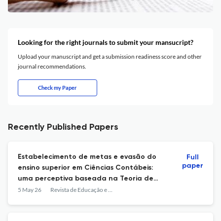
Looking for the right journals to submit your mansucript?
Upload your manuscript and get a submission readiness score and other
journal recommendations.
Check my Paper
Recently Published Papers
Estabelecimento de metas e evasão do
Full
paper
ensino superior em Ciências Contábeis:
uma perceptiva baseada na Teoria de
Metas de Realização
5 May 26
Revista de Educação e Pesquisa em Contabilidade (REPeC)