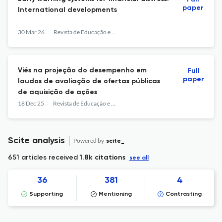
paper
International developments
30 Mar 26
Revista de Educação e Pesquisa em Contabilidade (REPeC)
Viés na projeção do desempenho em
Full
paper
laudos de avaliação de ofertas públicas
de aquisição de ações
18 Dec 25
Revista de Educação e Pesquisa em Contabilidade (REPeC)
Scite analysis
Powered by
scite_
651 articles received
1.8k citations
see all
36
381
4
Supporting
Mentioning
Contrasting