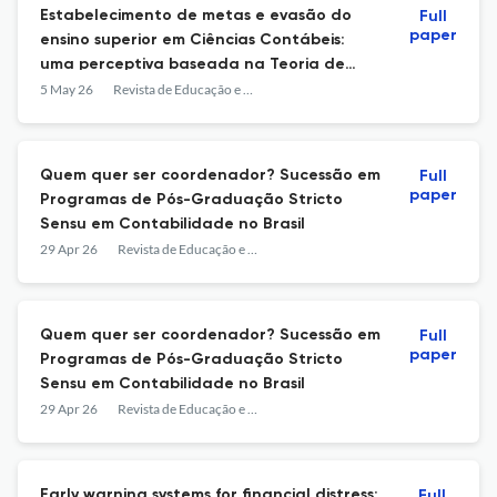
Estabelecimento de metas e evasão do
Full
paper
ensino superior em Ciências Contábeis:
uma perceptiva baseada na Teoria de
Metas de Realização
5 May 26
Revista de Educação e Pesquisa em Contabilidade (REPeC)
Quem quer ser coordenador? Sucessão em
Full
paper
Programas de Pós-Graduação Stricto
Sensu em Contabilidade no Brasil
29 Apr 26
Revista de Educação e Pesquisa em Contabilidade (REPeC)
Quem quer ser coordenador? Sucessão em
Full
paper
Programas de Pós-Graduação Stricto
Sensu em Contabilidade no Brasil
29 Apr 26
Revista de Educação e Pesquisa em Contabilidade (REPeC)
Early warning systems for financial distress:
Full