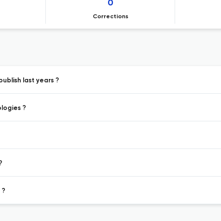
0
Corrections
ublish last years ?
logies ?
?
?
 ?