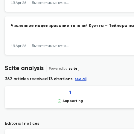
15 Apr 26
Вычислительные технологии
Численное моделирование течений Куэтта – Тейлора на
15 Apr 26
Вычислительные технологии
Scite analysis
Powered by
scite_
362 articles received
13 citations
see all
1
Supporting
Editorial notices