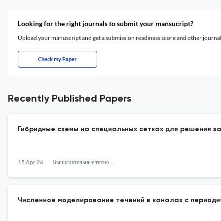
Looking for the right journals to submit your mansucript?
Upload your manuscript and get a submission readiness score and other journ
Check my Paper
Recently Published Papers
Гибридные схемы на специальных сетках для решения з
15 Apr 26
Вычислительные технологии
Численное моделирование течений в каналах с периоди