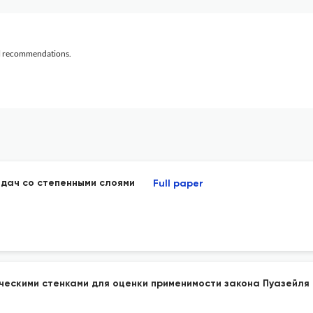
al recommendations.
адач со степенными слоями
Full paper
ческими стенками для оценки применимости закона Пуазейля