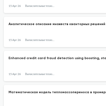
15 Apr 26
Вычислительные технологии
Аналитическое описание множеств кванторных решений 
15 Apr 26
Вычислительные технологии
Enhanced credit card fraud detection using boosting, st
15 Apr 26
Вычислительные технологии
Математическая модель тепломассопереноса в промерз