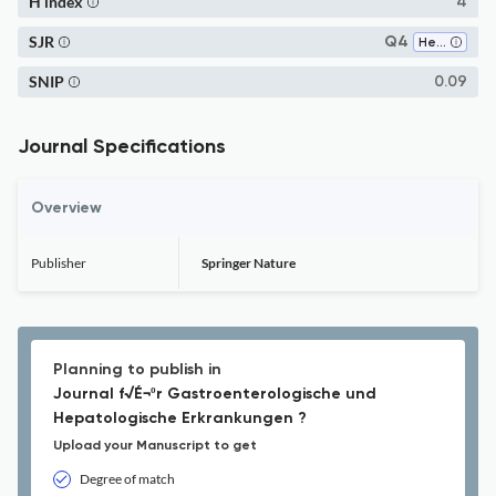
H index
4
SJR
Q4
Hepatology
SNIP
0.09
Journal Specifications
Overview
Publisher
Springer Nature
Planning to publish in
Journal f√É¬ºr Gastroenterologische und
Hepatologische Erkrankungen ?
Upload your Manuscript to get
Degree of match