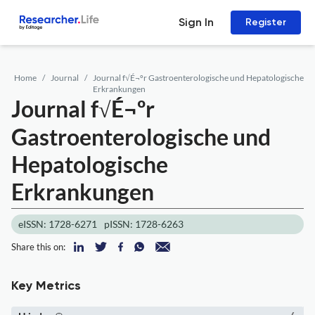
Sign In
Register
Home
Journal
Journal f√É¬ºr Gastroenterologische und Hepatologische
Erkrankungen
Journal f√É¬ºr
Gastroenterologische und
Hepatologische
Erkrankungen
eISSN: 1728-6271
pISSN: 1728-6263
Share this on:
Key Metrics