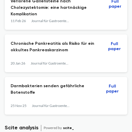
Verlorene Gallensteine nach
Full
paper
Cholezystektomie: eine hartnäckige
Komplikation
11 Feb 26
Journal für Gastroenterologische und Hepatologische Erkrankungen
Chronische Pankreatitis als Risiko für ein
Full
paper
okkultes Pankreaskarzinom
20 Jan 26
Journal für Gastroenterologische und Hepatologische Erkrankungen
Darmbakterien senden gefährliche
Full
paper
Botenstoffe
25 Nov 25
Journal für Gastroenterologische und Hepatologische Erkrankungen
Scite analysis
Powered by
scite_