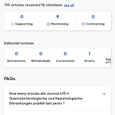
195 articles received
16 citations
see all
0
9
0
Supporting
Mentioning
Contrasting
Editorial notices
0
0
0
1
Expre
Retractions
Withdrawals
Corrections
Errata
of Co
FAQs
How many articles did Journal f√É¬ºr
Gastroenterologische und Hepatologische
Erkrankungen publish last years ?