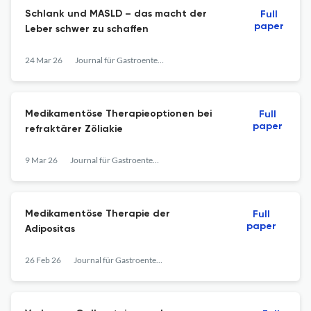
Schlank und MASLD – das macht der
Full
paper
Leber schwer zu schaffen
24 Mar 26
Journal für Gastroenterologische und Hepatologische Erkrankungen
Medikamentöse Therapieoptionen bei
Full
paper
refraktärer Zöliakie
9 Mar 26
Journal für Gastroenterologische und Hepatologische Erkrankungen
Medikamentöse Therapie der
Full
paper
Adipositas
26 Feb 26
Journal für Gastroenterologische und Hepatologische Erkrankungen