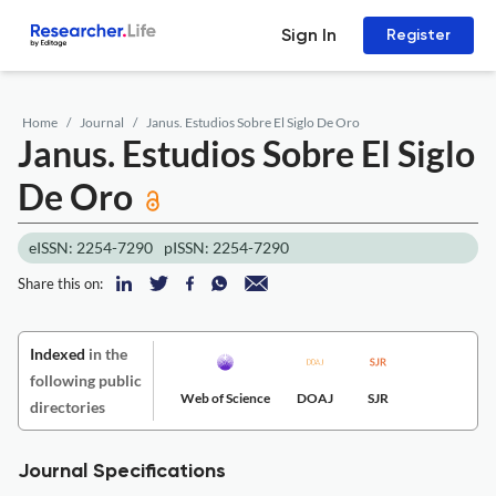
Sign In
Register
Home
Journal
Janus. Estudios Sobre El Siglo De Oro
Janus. Estudios Sobre El Siglo
De Oro
eISSN: 2254-7290
pISSN: 2254-7290
Share this on:
Indexed
in the
following public
Web of Science
DOAJ
SJR
directories
Journal Specifications