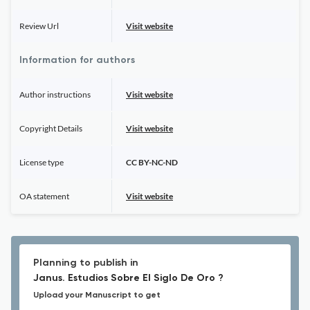
Review Url
Visit website
Information for authors
Author instructions
Visit website
Copyright Details
Visit website
License type
CC BY-NC-ND
OA statement
Visit website
Planning to publish in
Janus. Estudios Sobre El Siglo De Oro ?
Upload your Manuscript to get