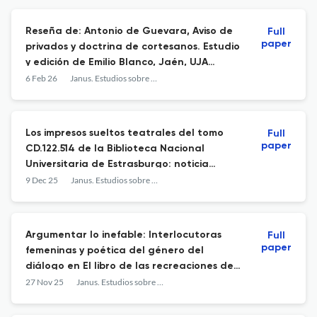
Reseña de: Antonio de Guevara, Aviso de
Full
paper
privados y doctrina de cortesanos. Estudio
y edición de Emilio Blanco, Jaén, UJA
Editorial, 2024, 296 pp. ISBN: 978-84-9159-
6 Feb 26
Janus. Estudios sobre el Siglo de Oro
635-6
Los impresos sueltos teatrales del tomo
Full
paper
CD.122.514 de la Biblioteca Nacional
Universitaria de Estrasburgo: noticia
bibliográfica
9 Dec 25
Janus. Estudios sobre el Siglo de Oro
Argumentar lo inefable: Interlocutoras
Full
paper
femeninas y poética del género del
diálogo en El libro de las recreaciones de
María de San José
27 Nov 25
Janus. Estudios sobre el Siglo de Oro