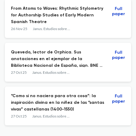
From Atoms to Waves: Rhythmic Stylometry
Full
paper
for Authorship Studies of Early Modern
Spanish Theatre
26 Nov 25
Janus. Estudios sobre el Siglo de Oro
Quevedo, lector de Orphica. Sus
Full
paper
anotaciones en el ejemplar de la
Biblioteca Nacional de España, sign. BNE 3-
76875
27 Oct 25
Janus. Estudios sobre el Siglo de Oro
“Como si no naciera para otra cosa”: la
Full
paper
inspiración divina en la niñez de las “santas
vivas” castellanas (1400-1550)
27 Oct 25
Janus. Estudios sobre el Siglo de Oro