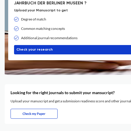
JAHRBUCH DER BERLINER MUSEEN ?
Upload your Manuscript to get
Degree of match
Common matching concepts
Additional journal recommendations
Check your research
Looking for the right journals to submit your mansucript?
Upload your manuscript and get a submission readiness score and other journ
Check my Paper