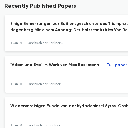
Recently Published Papers
Einige Bemerkungen zur Editionsgeschichte des Triumphzug
Hogenberg Mit einem Anhang: Der Holzschnittfries Von Rob
1 Jan 01
Jahrbuch der Berliner Museen
"Adam und Eva" im Werk von Max Beckmann
Full paper
1 Jan 01
Jahrbuch der Berliner Museen
Wiedervereinigte Funde von der Kyrladeninsel Syros. Gra
1 Jan 01
Jahrbuch der Berliner Museen