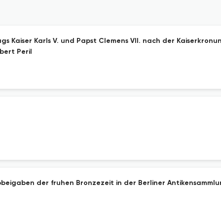
s Kaiser Karls V. und Papst Clemens VII. nach der Kaiserkronu
ert Peril
bbeigaben der fruhen Bronzezeit in der Berliner Antikensamml