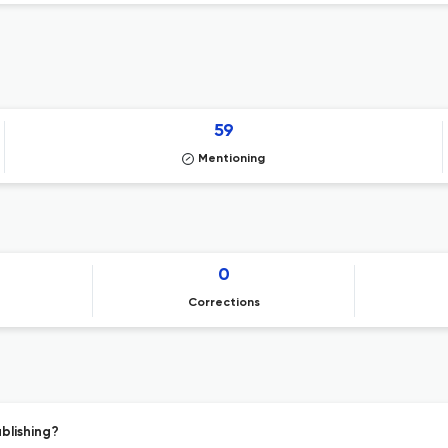
59
Mentioning
0
Corrections
blishing?