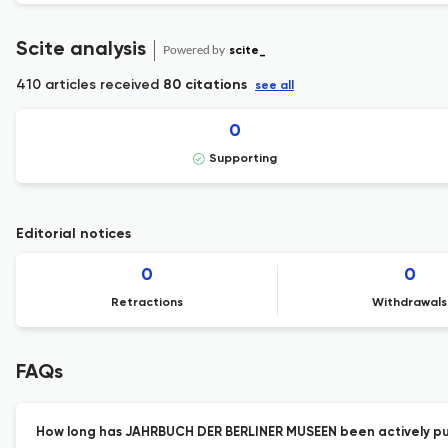
Scite analysis
Powered by
scite_
410 articles received
80 citations
see all
0
Supporting
Editorial notices
0
0
Retractions
Withdrawals
FAQs
How long has JAHRBUCH DER BERLINER MUSEEN been actively pu