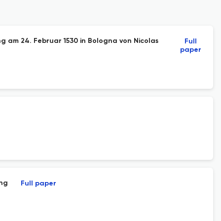
ng am 24. Februar 1530 in Bologna von Nicolas
Full
paper
ung
Full paper