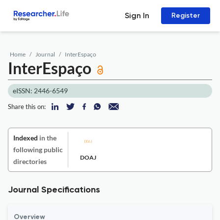
Sign In
Register
Home
Journal
InterEspaço
InterEspaço
eISSN: 2446-6549
Share this on:
Indexed
in the
following public
DOAJ
directories
Journal Specifications
Overview