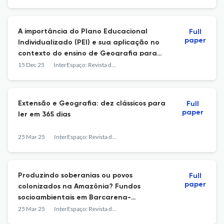
A importância do Plano Educacional
Full
paper
Individualizado (PEI) e sua aplicação no
contexto do ensino de Geografia para
estudantes com baixa visão no Ensino
15 Dec 25
InterEspaço: Revista de Geografia e Interdisciplinaridade
Médio
Extensão e Geografia: dez clássicos para
Full
paper
ler em 365 dias
25 Mar 25
InterEspaço: Revista de Geografia e Interdisciplinaridade
Produzindo soberanias ou povos
Full
paper
colonizados na Amazônia? Fundos
socioambientais em Barcarena-
Abaetetuba, Pará, Brasil
25 Mar 25
InterEspaço: Revista de Geografia e Interdisciplinaridade