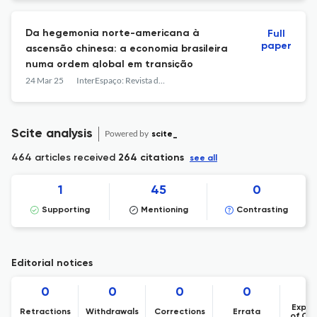
Da hegemonia norte-americana à
Full
paper
ascensão chinesa: a economia brasileira
numa ordem global em transição
24 Mar 25
InterEspaço: Revista de Geografia e Interdisciplinaridade
Scite analysis
Powered by
scite_
464 articles received
264 citations
see all
1
45
0
Supporting
Mentioning
Contrasting
Editorial notices
0
0
0
0
Expre
Retractions
Withdrawals
Corrections
Errata
of Co