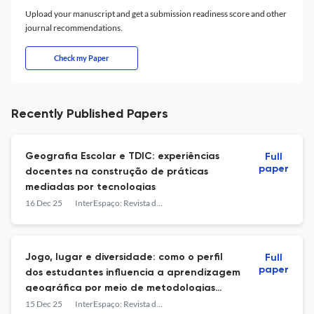
Upload your manuscript and get a submission readiness score and other
journal recommendations.
Check my Paper
Recently Published Papers
Geografia Escolar e TDIC: experiências
Full
paper
docentes na construção de práticas
mediadas por tecnologias
16 Dec 25
InterEspaço: Revista de Geografia e Interdisciplinaridade
Jogo, lugar e diversidade: como o perfil
Full
paper
dos estudantes influencia a aprendizagem
geográfica por meio de metodologias
lúdicas
15 Dec 25
InterEspaço: Revista de Geografia e Interdisciplinaridade