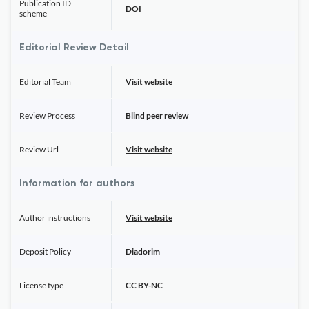
Publication ID
DOI
scheme
Editorial Review Detail
Editorial Team
Visit website
Review Process
Blind peer review
Review Url
Visit website
Information for authors
Author instructions
Visit website
Deposit Policy
Diadorim
License type
CC BY-NC