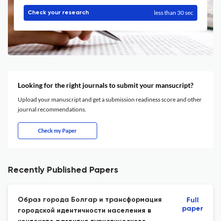
less than 30 sec
Check your research
Looking for the right journals to submit your mansucript?
Upload your manuscript and get a submission readiness score and other
journal recommendations.
Check my Paper
Recently Published Papers
Образ города Болгар и трансформация
Full
paper
городской идентичности населения в