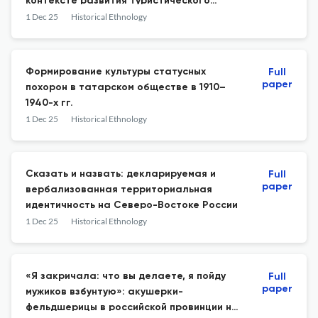
контексте развития туристического
потенциала
1 Dec 25
Historical Ethnology
Формирование культуры статусных
Full
paper
похорон в татарском обществе в 1910–
1940-х гг.
1 Dec 25
Historical Ethnology
Сказать и назвать: декларируемая и
Full
paper
вербализованная территориальная
идентичность на Северо-Востоке России
1 Dec 25
Historical Ethnology
«Я закричала: что вы делаете, я пойду
Full
paper
мужиков взбунтую»: акушерки-
фельдшерицы в российской провинции на