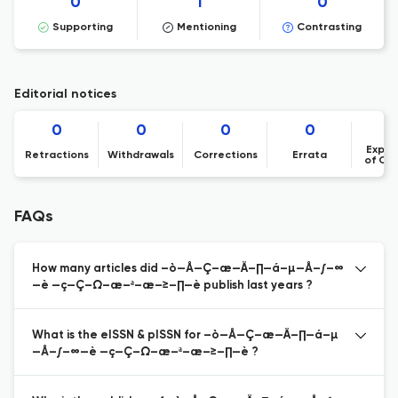
0
1
0
Supporting
Mentioning
Contrasting
Editorial notices
0
0
0
0
Expre
Retractions
Withdrawals
Corrections
Errata
of Co
FAQs
How many articles did –ò—Å—Ç–æ—Ä–∏—á–µ—Å–∫–∞
—è —ç—Ç–Ω–æ–ª–æ–≥–∏—è publish last years ?
What is the eISSN & pISSN for –ò—Å—Ç–æ—Ä–∏—á–µ
—Å–∫–∞—è —ç—Ç–Ω–æ–ª–æ–≥–∏—è ?