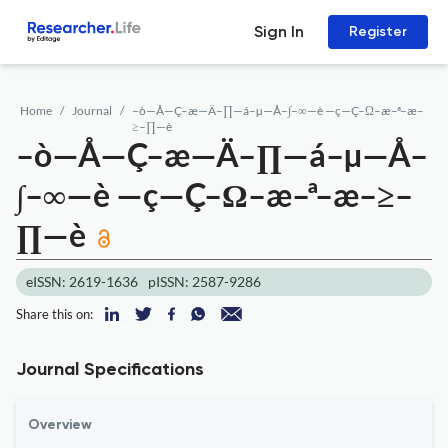
Sign In
Register
Home
Journal
–ò—Å—Ç–æ—Ä–∏—á–µ—Å–∫–∞—è —ç—Ç–Ω–æ–ª–æ–
≥–∏—è
–ò—Å—Ç–æ—Ä–∏—á–µ—Å–
∫–∞—è —ç—Ç–Ω–æ–ª–æ–≥–
∏—è
eISSN: 2619-1636
pISSN: 2587-9286
Share this on:
Journal Specifications
Overview