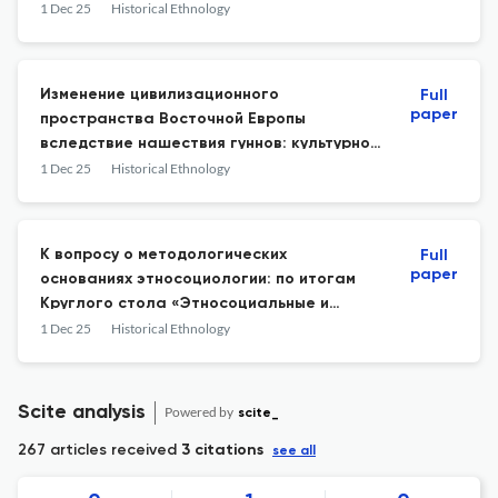
рубеже XIX–XX вв.
1 Dec 25
Historical Ethnology
Изменение цивилизационного
Full
paper
пространства Восточной Европы
вследствие нашествия гуннов: культурно-
геополитические предпосылки
1 Dec 25
Historical Ethnology
формирования славянской этнической
доминанты как фактора зарождения
российской государственности
К вопросу о методологических
Full
paper
основаниях этносоциологии: по итогам
Круглого стола «Этносоциальные и
этнополитические процессы в Сибири и
1 Dec 25
Historical Ethnology
на Дальнем Востоке» (Якутск)
Scite analysis
Powered by
scite_
267 articles received
3 citations
see all