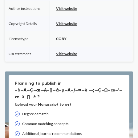
Author instructions
Visit website
Copyright Details
Visit website
License type
CC BY
OA statement
Visit website
Planning to publish in
–ò—Å—Ç–æ—Ä–∏—á–µ—Å–∫–∞—è —ç—Ç–Ω–æ–ª–
æ–≥–∏—è ?
Upload your Manuscript to get
Degree of match
Common matching concepts
Additional journal recommendations