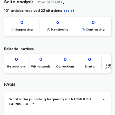
Scite analysis
Powered by
scite_
BelgiqueHyménoptères parasites
101 articles received
nouveaux pour la Belgique
23 citations
see all
0
6
0
Supporting
Mentioning
Contrasting
Editorial notices
0
0
0
0
Expre
Retractions
Withdrawals
Corrections
Errata
of Co
FAQs
What is the publishing frequency of ENTOMOLOGIE
FAUNISTIQUE ?