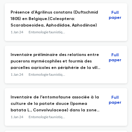
Présence d'Agrilinus constans (Duftschmid
Full
paper
1805) en Belgique.(Coleoptera:
Scarabaeoidea, Aphodiidae, Aphodiinae)
1 Jan 24
Entomologie faunistique - Faunistic Entomology
Inventaire préliminaire des relations entre
Full
paper
pucerons myrmécophiles et fourmis des
parcelles agricoles en périphérie de la ville
d’Antananarivo (Madagascar)
1 Jan 24
Entomologie faunistique - Faunistic Entomology
Inventaire de l’entomofaune associée à la
Full
paper
culture de la patate douce (Ipomea
batata L., Convolvulaceae) dans la zone
des terres de barre du Bénin
1 Jan 24
Entomologie faunistique - Faunistic Entomology