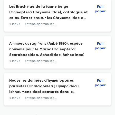
Les Bruchinae de la faune belge
Full
paper
(Coleoptera Chrysomelidae), catalogue et
atlas. Entretiens sur les Chrysomelidae de
Belgique et des régions limitrophes 20
1 Jan 24
Entomologie faunistique - Faunistic Entomology
Ammoecius rugifrons (Aubé 1850), espèce
Full
paper
nouvelle pour le Maroc (Coleoptera:
Scarabaeoidea, Aphodiidae, Aphodiinae)
1 Jan 24
Entomologie faunistique - Faunistic Entomology
Nouvelles données d’hyménoptères
Full
paper
parasites (Chalcidoidea ; Cynipoidea ;
Ichneumonoidea) capturés dans le
domaine du Rond-Chêne (Esneux, Province
1 Jan 24
Entomologie faunistique - Faunistic Entomology
de Liège) et focus sur les espèces de
Zatypota Förster (Ichneumonidae :
Pimplinae : Polysphinctini) présentes en