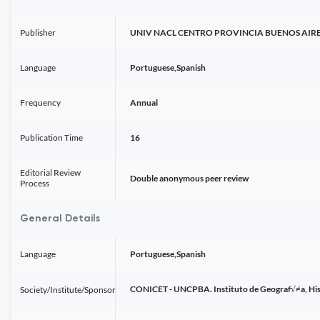
Publisher
UNIV NACL CENTRO PROVINCIA BUENOS AIR
Language
Portuguese,Spanish
Frequency
Annual
Publication Time
16
Editorial Review
Double anonymous peer review
Process
General Details
Language
Portuguese,Spanish
CONICET - UNCPBA. Instituto de Geograf√≠a, Histor
Society/Institute/Sponsor