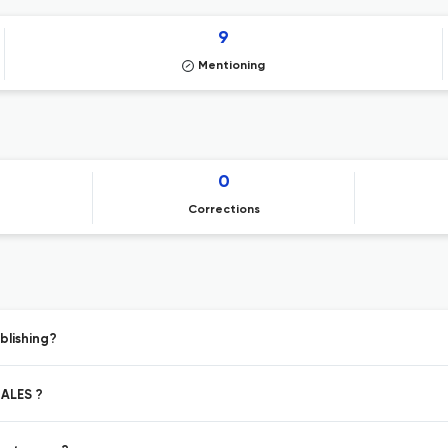
9
Mentioning
0
Corrections
blishing?
IALES ?