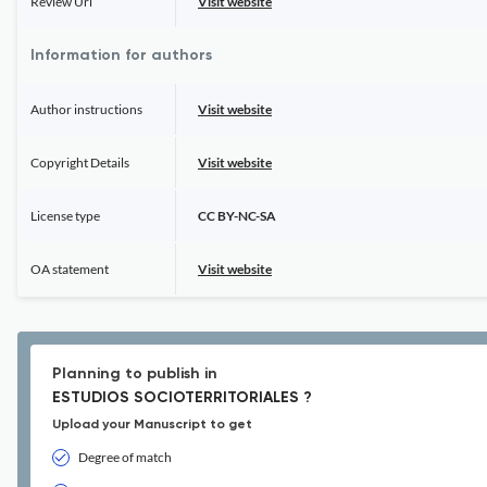
Review Url
Visit website
Information for authors
Author instructions
Visit website
Copyright Details
Visit website
License type
CC BY-NC-SA
OA statement
Visit website
Planning to publish in
ESTUDIOS SOCIOTERRITORIALES ?
Upload your Manuscript to get
Degree of match