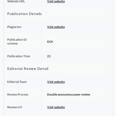
Website URL
Visit website
Publication Details
Plagiarism
Visit website
Publication ID
DOI
scheme
Publication Time
21
Editorial Review Detail
Editorial Team
Visit website
Review Process
Double anonymous peer review
Review Url
Visit website