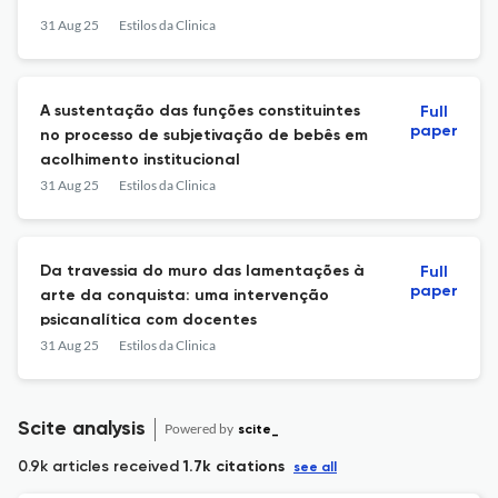
31 Aug 25
Estilos da Clinica
A sustentação das funções constituintes
Full
paper
no processo de subjetivação de bebês em
acolhimento institucional
31 Aug 25
Estilos da Clinica
Da travessia do muro das lamentações à
Full
paper
arte da conquista: uma intervenção
psicanalítica com docentes
31 Aug 25
Estilos da Clinica
Scite analysis
Powered by
scite_
0.9k articles received
1.7k citations
see all