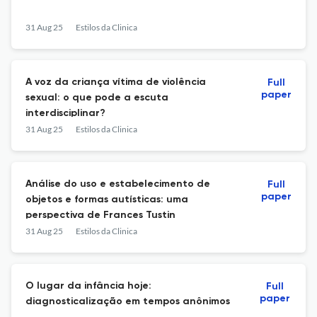
31 Aug 25
Estilos da Clinica
A voz da criança vítima de violência
Full
paper
sexual: o que pode a escuta
interdisciplinar?
31 Aug 25
Estilos da Clinica
Análise do uso e estabelecimento de
Full
paper
objetos e formas autísticas: uma
perspectiva de Frances Tustin
31 Aug 25
Estilos da Clinica
O lugar da infância hoje:
Full
paper
diagnosticalização em tempos anônimos