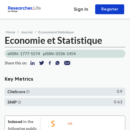
Sign In
Register
Home
Journal
Economie et Statistique
Economie et Statistique
eISSN: 1777-5574
pISSN: 0336-1454
Share this on:
Key Metrics
CiteScore
0.9
SNIP
0.42
Indexed
in the
following public