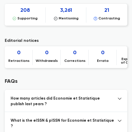
208
3,261
21
Supporting
Mentioning
Contrasting
Editorial notices
0
0
0
0
Expre
Retractions
Withdrawals
Corrections
Errata
of Co
FAQs
How many articles did Economie et Statistique
publish last years ?
What is the eISSN & pISSN for Economie et Statistique
?