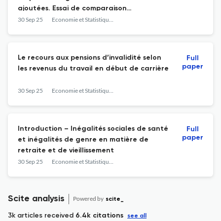
ajoutées. Essai de comparaison
européenne
30 Sep 25
Economie et Statistique / Economics and Statistics
Le recours aux pensions d’invalidité selon
Full
paper
les revenus du travail en début de carrière
30 Sep 25
Economie et Statistique / Economics and Statistics
Introduction – Inégalités sociales de santé
Full
paper
et inégalités de genre en matière de
retraite et de vieillissement
30 Sep 25
Economie et Statistique / Economics and Statistics
Scite analysis
Powered by
scite_
3k articles received
6.4k citations
see all