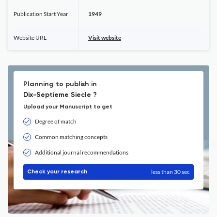
Publication Start Year
1949
Website URL
Visit website
Planning to publish in
Dix-Septieme Siecle ?
Upload your Manuscript to get
Degree of match
Common matching concepts
Additional journal recommendations
less than 30 sec
Check your research