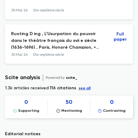
30 Mar 26
Dix-septième siècle
Ruoting D ing , L’Usurpation du pouvoir
Full
paper
dans le théâtre français du xvii e siècle
(1636-1696) , Paris, Honoré Champion, «
Lumière classique », 2021, 560 p., 15,5 × 23,5
30 Mar 26
Dix-septième siècle
cm.
Scite analysis
Powered by
scite_
1.3k articles received
116 citations
see all
0
50
0
Supporting
Mentioning
Contrasting
Editorial notices