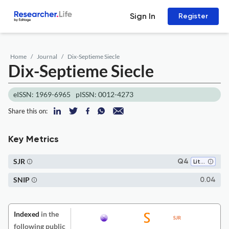
Sign In
Register
Home
Journal
Dix-Septieme Siecle
Dix-Septieme Siecle
eISSN: 1969-6965
pISSN: 0012-4273
Share this on:
Key Metrics
SJR
Q4
Literature and Literary Theory
SNIP
0.04
Indexed
in the
following public