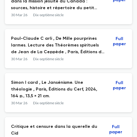
paper
dans la mission jésuite du Canada :
sources, histoire et répertoire du petit
motet et du cantique spirituel savant chez
30 Mar 26
Dix-septième siècle
les Abénaquis de Nouvelle-France ,
Montréal, Presses de l’Université Laval,
2023, 503 p., 19,5 × 26 cm.
Paul-Claude C arli , De Mille pourprines
Full
paper
larmes. Lecture des Théorèmes spirituels
de Jean de La Ceppède , Paris, Éditions du
Cerf, « Cerf Patrimoine », 2024, 816 p., 15,2 ×
30 Mar 26
Dix-septième siècle
22,9 cm.
Simon I card , Le Jansénisme. Une
Full
paper
théologie , Paris, Éditions du Cerf, 2024,
164 p., 13,5 × 21 cm.
30 Mar 26
Dix-septième siècle
Critique et censure dans la querelle du
Full
paper
Cid