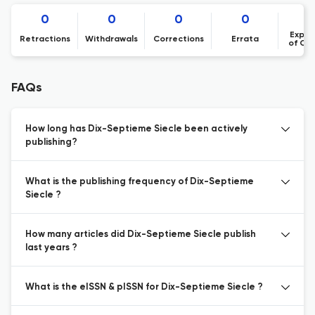
0
0
0
0
Expre
Retractions
Withdrawals
Corrections
Errata
of Co
FAQs
How long has Dix-Septieme Siecle been actively
publishing?
What is the publishing frequency of Dix-Septieme
Siecle ?
How many articles did Dix-Septieme Siecle publish
last years ?
What is the eISSN & pISSN for Dix-Septieme Siecle ?