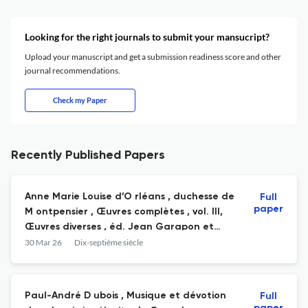
Looking for the right journals to submit your mansucript?
Upload your manuscript and get a submission readiness score and other
journal recommendations.
Check my Paper
Recently Published Papers
Anne Marie Louise d’O rléans , duchesse de
Full
paper
M ontpensier , Œuvres complètes , vol. III,
Œuvres diverses , éd. Jean Garapon et
Nathalie Grande, Paris, Honoré Champion,
30 Mar 26
Dix-septième siècle
« Sources classiques », 2024, 670 p., 15 × 22
cm.
Paul-André D ubois , Musique et dévotion
Full