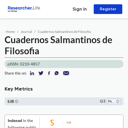
Sign In
Register
Home
Journal
Cuadernos Salmantinos de Filosofia
Cuadernos Salmantinos de
Filosofia
pISSN: 0210-4857
Share this on:
Key Metrics
SJR
Q3
Philosophy
Indexed
in the
following public