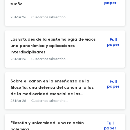
paper
sueño
23 Mar 26
Cuadernos salmantinos de filosofía
Las virtudes de la epistemología de vicios:
Full
paper
una panorámica y aplicaciones
interdisciplinares
23 Mar 26
Cuadernos salmantinos de filosofía
Sobre el canon en la enseñanza de la
Full
paper
filosofía: una defensa del canon a la luz
de la mediocridad esencial de las
instituciones
23 Mar 26
Cuadernos salmantinos de filosofía
Filosofía y universidad: una relación
Full
paper
polémica