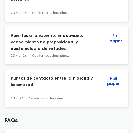
23 Mar 26
Cuadernos salmantinos de filosofía
Abiertos a lo externo: enactivismo,
Full
paper
conocimiento no proposicional y
epistemología de virtudes
23 Mar 26
Cuadernos salmantinos de filosofía
Puntos de contacto entre la filosofía y
Full
paper
la amistad
1 Jan 26
Cuadernos Salmantinos de Filosofía
FAQs