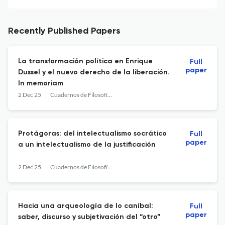
Recently Published Papers
La transformación política en Enrique
Full
paper
Dussel y el nuevo derecho de la liberación.
In memoriam
2 Dec 25
Cuadernos de Filosofía Latinoamericana
Protágoras: del intelectualismo socrático
Full
paper
a un intelectualismo de la justificación
2 Dec 25
Cuadernos de Filosofía Latinoamericana
Hacia una arqueología de lo caníbal:
Full
paper
saber, discurso y subjetivación del “otro”