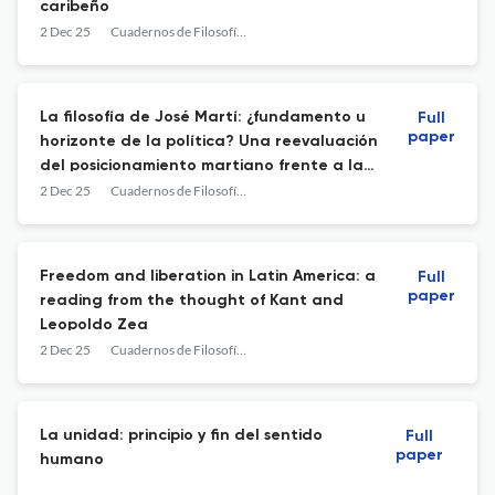
caribeño
2 Dec 25
Cuadernos de Filosofía Latinoamericana
La filosofía de José Martí: ¿fundamento u
Full
paper
horizonte de la política? Una reevaluación
del posicionamiento martiano frente a la
lucha de clases y a la guerra de
2 Dec 25
Cuadernos de Filosofía Latinoamericana
independencia
Freedom and liberation in Latin America: a
Full
paper
reading from the thought of Kant and
Leopoldo Zea
2 Dec 25
Cuadernos de Filosofía Latinoamericana
La unidad: principio y fin del sentido
Full
paper
humano