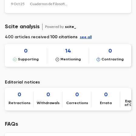
9 Oct 25
Cuadernos de Filosofía Latinoamericana
Scite analysis
Powered by
scite_
400 articles received
100 citations
see all
0
14
0
Supporting
Mentioning
Contrasting
Editorial notices
0
0
0
0
Expre
Retractions
Withdrawals
Corrections
Errata
of Co
FAQs