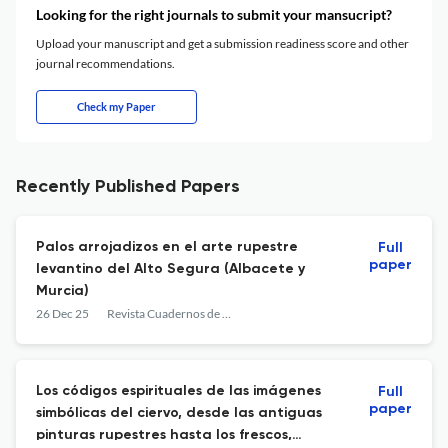
Looking for the right journals to submit your mansucript?
Upload your manuscript and get a submission readiness score and other
journal recommendations.
Check my Paper
Recently Published Papers
Palos arrojadizos en el arte rupestre
Full
paper
levantino del Alto Segura (Albacete y
Murcia)
26 Dec 25
Revista Cuadernos de Arte Prehistorico
Los códigos espirituales de las imágenes
Full
paper
simbólicas del ciervo, desde las antiguas
pinturas rupestres hasta los frescos,