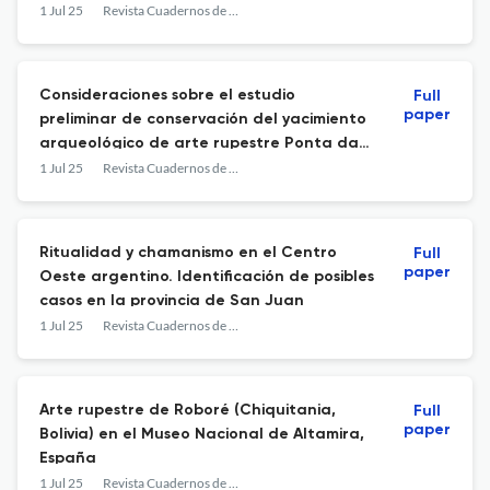
bronces y porcelanas de China y Europa
1 Jul 25
Revista Cuadernos de Arte Prehistorico
Consideraciones sobre el estudio
Full
paper
preliminar de conservación del yacimiento
arqueológico de arte rupestre Ponta da
Serra Negra, Parque Nacional de Sete
1 Jul 25
Revista Cuadernos de Arte Prehistorico
Cidades, Región de Piracuruca, Nordeste
del Estado de Piauí – Brasil
Ritualidad y chamanismo en el Centro
Full
paper
Oeste argentino. Identificación de posibles
casos en la provincia de San Juan
1 Jul 25
Revista Cuadernos de Arte Prehistorico
Arte rupestre de Roboré (Chiquitania,
Full
paper
Bolivia) en el Museo Nacional de Altamira,
España
1 Jul 25
Revista Cuadernos de Arte Prehistorico