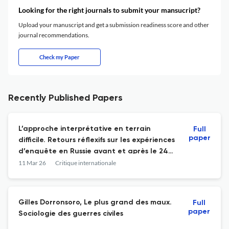
Looking for the right journals to submit your mansucript?
Upload your manuscript and get a submission readiness score and other
journal recommendations.
Check my Paper
Recently Published Papers
L’approche interprétative en terrain
Full
paper
difficile. Retours réflexifs sur les expériences
d’enquête en Russie avant et après le 24
février 2022
11 Mar 26
Critique internationale
Gilles Dorronsoro, Le plus grand des maux.
Full
paper
Sociologie des guerres civiles