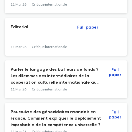
11 Mar 26
Critique internationale
Éditorial
Full paper
11 Mar 26
Critique internationale
Parler le langage des bailleurs de fonds ?
Full
paper
Les dilemmes des intermédiaires de la
coopération culturelle internationale au
Maroc
11 Mar 26
Critique internationale
Poursuivre des génocidaires rwandais en
Full
paper
France. Comment expliquer le déploiement
improbable de la compétence universelle ?
11 Mar 26
Critique internationale