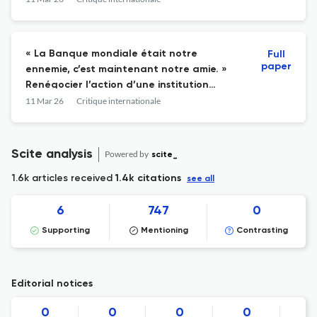
« La Banque mondiale était notre
Full
paper
ennemie, c’est maintenant notre amie. »
Renégocier l’action d’une institution
financière internationale en Bolivie
11 Mar 26
Critique internationale
Scite analysis
Powered by
scite_
1.6k articles received
1.4k citations
see all
6
747
0
Supporting
Mentioning
Contrasting
Editorial notices
0
0
0
0