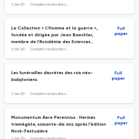
1 Jan 20
Comptes-rendus des séances de l année - Académie des inscriptions et belles-lettres
La Collection « L’Homme et la guerre »,
Full
paper
fondée et dirigée par Jean Baechler,
membre de l’Académie des Sciences
morales et politiques, 15 vol., 2014-2019
1 Jan 20
Comptes-rendus des séances de l année - Académie des inscriptions et belles-lettres
Les funérailles discrètes des rois néo-
Full
paper
babyloniens
1 Jan 20
Comptes-rendus des séances de l année - Académie des inscriptions et belles-lettres
Monumentum Aere Perennius : Hermès
Full
paper
trismégiste, soixante-dix ans après l’édition
Nock-Festugière
1 Jan 20
Comptes-rendus des séances de l année - Académie des inscriptions et belles-lettres