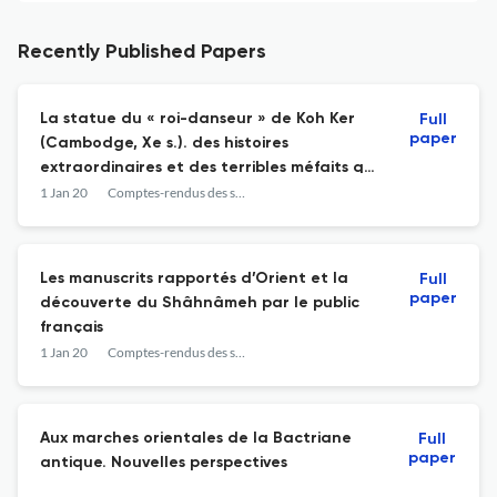
Recently Published Papers
La statue du « roi-danseur » de Koh Ker
Full
paper
(Cambodge, Xe s.). des histoires
extraordinaires et des terribles méfaits qui
décidèrent de sa restauration
1 Jan 20
Comptes-rendus des séances de l année - Académie des inscriptions et belles-lettres
Les manuscrits rapportés d’Orient et la
Full
paper
découverte du Shâhnâmeh par le public
français
1 Jan 20
Comptes-rendus des séances de l année - Académie des inscriptions et belles-lettres
Aux marches orientales de la Bactriane
Full
paper
antique. Nouvelles perspectives