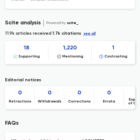
Scite analysis
Powered by
scite_
11.9k articles received
1.7k citations
see all
18
1,220
1
Supporting
Mentioning
Contrasting
Editorial notices
0
0
0
0
Expre
Retractions
Withdrawals
Corrections
Errata
of Co
FAQs