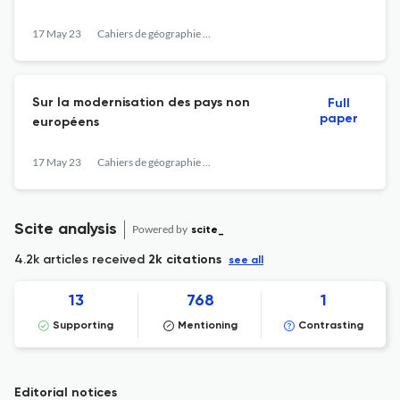
17 May 23
Cahiers de géographie du Québec
Sur la modernisation des pays non
Full
paper
européens
17 May 23
Cahiers de géographie du Québec
Scite analysis
Powered by
scite_
4.2k articles received
2k citations
see all
13
768
1
Supporting
Mentioning
Contrasting
Editorial notices