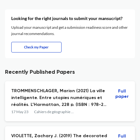
Looking for the right journals to submit your mansucript?
Upload your manuscript and get a submission readiness score and other
journal recommendations.
Check my Paper
Recently Published Papers
TROMMENSCHLAGER, Marion (2021) La ville
Full
paper
intelligente. Entre utopies numériques et
réalités. L’Harmattan, 228 p. (ISBN : 978-2-
343-23665-0)
17 May 23
Cahiers de géographie du Québec
VIOLETTE, Zachary J. (2019) The decorated
Full