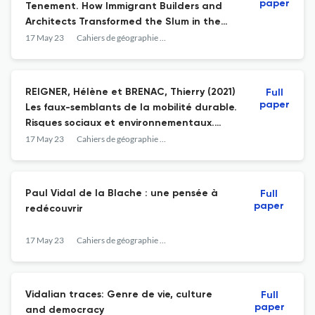
paper
Tenement. How Immigrant Builders and
Architects Transformed the Slum in the
Gilded Age. University of Minnesota Press,
17 May 23
Cahiers de géographie du Québec
288 p. (ISBN 978-1-5179-0412-8)
REIGNER, Hélène et BRENAC, Thierry (2021)
Full
paper
Les faux-semblants de la mobilité durable.
Risques sociaux et environnementaux.
Éditions de la Sorbonne, 288 p. (ISBN 979-
17 May 23
Cahiers de géographie du Québec
10-351-0657-7)
Paul Vidal de la Blache : une pensée à
Full
paper
redécouvrir
17 May 23
Cahiers de géographie du Québec
Vidalian traces: Genre de vie, culture
Full
paper
and democracy