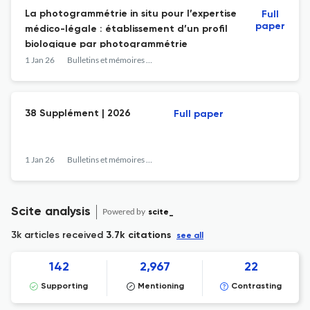
La photogrammétrie in situ pour l’expertise
Full
paper
médico-légale : établissement d’un profil
biologique par photogrammétrie
1 Jan 26
Bulletins et mémoires de la société d'anthropologie de Paris
38 Supplément | 2026
Full paper
1 Jan 26
Bulletins et mémoires de la société d'anthropologie de Paris
Scite analysis
Powered by
scite_
3k articles received
3.7k citations
see all
142
2,967
22
Supporting
Mentioning
Contrasting