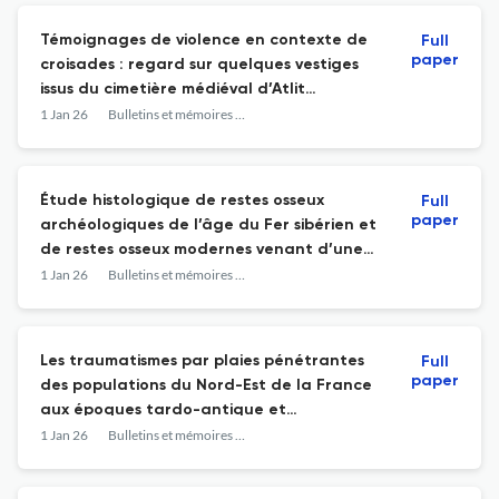
Témoignages de violence en contexte de
Full
paper
croisades : regard sur quelques vestiges
issus du cimetière médiéval d’Atlit
(royaume latin de Jérusalem, XIIIe siècle)
1 Jan 26
Bulletins et mémoires de la société d'anthropologie de Paris
Étude histologique de restes osseux
Full
paper
archéologiques de l’âge du Fer sibérien et
de restes osseux modernes venant d’une
facilité de décomposition au Canada.
1 Jan 26
Bulletins et mémoires de la société d'anthropologie de Paris
Comprendre les processus
histotaphonomiques reliés au gel et les
pratiques funéraires
Les traumatismes par plaies pénétrantes
Full
paper
des populations du Nord-Est de la France
aux époques tardo-antique et
mérovingienne : une première approche
1 Jan 26
Bulletins et mémoires de la société d'anthropologie de Paris