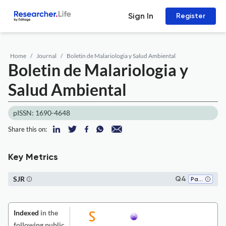
Sign In
Register
Home
Journal
Boletin de Malariologia y Salud Ambiental
Boletin de Malariologia y
Salud Ambiental
pISSN: 1690-4648
Share this on:
Key Metrics
SJR
Q4
Parasitology
Indexed
in the
following public