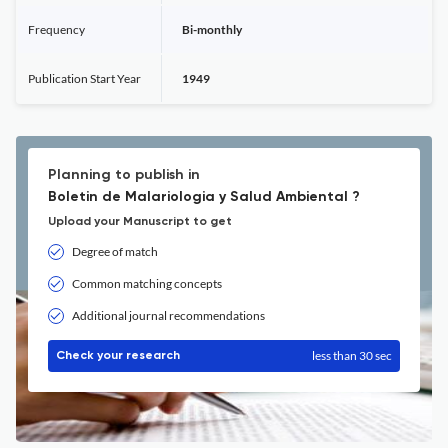
Frequency
Bi-monthly
Publication Start Year
1949
Planning to publish in
Boletin de Malariologia y Salud Ambiental ?
Upload your Manuscript to get
Degree of match
Common matching concepts
Additional journal recommendations
less than 30 sec
Check your research