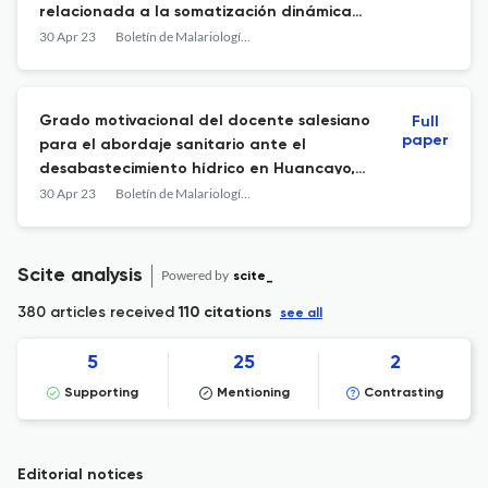
relacionada a la somatización dinámica
en la población adulta
30 Apr 23
Boletín de Malariología y Salud Ambiental
Grado motivacional del docente salesiano
Full
paper
para el abordaje sanitario ante el
desabastecimiento hídrico en Huancayo,
2021
30 Apr 23
Boletín de Malariología y Salud Ambiental
Scite analysis
Powered by
scite_
380 articles received
110 citations
see all
5
25
2
Supporting
Mentioning
Contrasting
Editorial notices