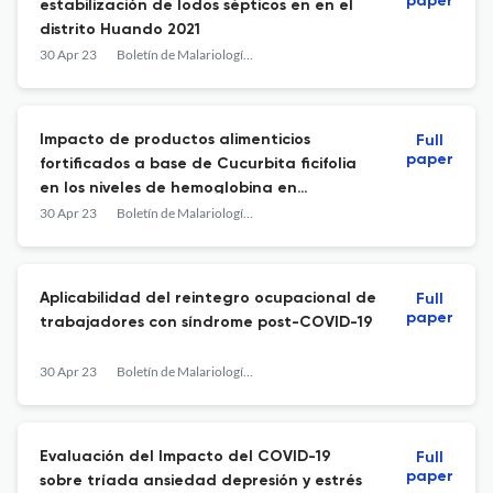
paper
estabilización de lodos sépticos en en el
distrito Huando 2021
30 Apr 23
Boletín de Malariología y Salud Ambiental
Impacto de productos alimenticios
Full
paper
fortificados a base de Cucurbita ficifolia
en los niveles de hemoglobina en
infantojuveniles
30 Apr 23
Boletín de Malariología y Salud Ambiental
Aplicabilidad del reintegro ocupacional de
Full
paper
trabajadores con síndrome post-COVID-19
30 Apr 23
Boletín de Malariología y Salud Ambiental
Evaluación del Impacto del COVID-19
Full
paper
sobre tríada ansiedad depresión y estrés