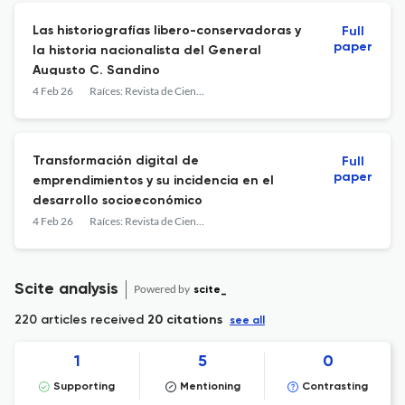
Las historiografías libero-conservadoras y
Full
paper
la historia nacionalista del General
Augusto C. Sandino
4 Feb 26
Raíces: Revista de Ciencias Sociales y Políticas
Transformación digital de
Full
paper
emprendimientos y su incidencia en el
desarrollo socioeconómico
4 Feb 26
Raíces: Revista de Ciencias Sociales y Políticas
Scite analysis
Powered by
scite_
220 articles received
20 citations
see all
1
5
0
Supporting
Mentioning
Contrasting