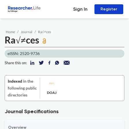
Sign In
Register
Home
Journal
Ra√≠ces
Ra√≠ces
eISSN: 2520-9736
Share this on:
Indexed
in the
following public
DOAJ
directories
Journal Specifications
Overview