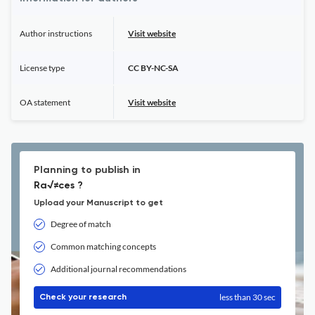
Author instructions
Visit website
License type
CC BY-NC-SA
OA statement
Visit website
Planning to publish in
Ra√≠ces ?
Upload your Manuscript to get
Degree of match
Common matching concepts
Additional journal recommendations
less than 30 sec
Check your research