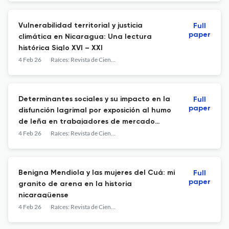
Vulnerabilidad territorial y justicia
Full
paper
climática en Nicaragua: Una lectura
histórica Siglo XVI – XXI
4 Feb 26
Raíces: Revista de Ciencias Sociales y Políticas
Determinantes sociales y su impacto en la
Full
paper
disfunción lagrimal por exposición al humo
de leña en trabajadores de mercado
Israel Lewites
4 Feb 26
Raíces: Revista de Ciencias Sociales y Políticas
Benigna Mendiola y las mujeres del Cuá: mi
Full
paper
granito de arena en la historia
nicaragüense
4 Feb 26
Raíces: Revista de Ciencias Sociales y Políticas