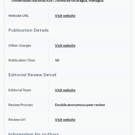
Universidad Nacional Aut√≥noma de Nicaragua, Managua
Website URL
Visit website
Publication Details
Other charges
Visit website
Publication Time
10
Editorial Review Detail
Editorial Team
Visit website
Review Process
Double anonymous peer review
Review Url
Visit website
Information for authors