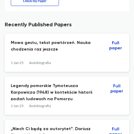
Check my Paper
Recently Published Papers
Mowa gestu, tekst powtórzeń. Nauka
Full
paper
chodzenia raz jeszcze
1 Jan 25
Autobiografia
Legendy pomorskie Tymoteusza
Full
paper
Karpowicza (1948) w kontekście historii
podań ludowych na Pomorzu
1 Jan 25
Autobiografia
„Niech Ci będę za autorytet”. Dariusz
Full