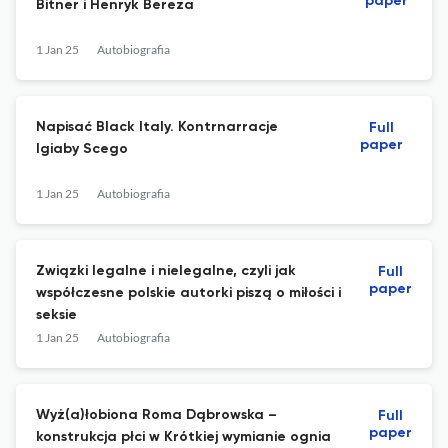
paper
Bitner i Henryk Bereza
1 Jan 25
Autobiografia
Napisać Black Italy. Kontrnarracje
Full
paper
Igiaby Scego
1 Jan 25
Autobiografia
Związki legalne i nielegalne, czyli jak
Full
paper
współczesne polskie autorki piszą o miłości i
seksie
1 Jan 25
Autobiografia
Wyż(a)łobiona Roma Dąbrowska –
Full
paper
konstrukcja płci w Krótkiej wymianie ognia