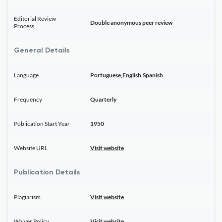
Editorial Review
Double anonymous peer review
Process
General Details
Language
Portuguese,English,Spanish
Frequency
Quarterly
Publication Start Year
1950
Website URL
Visit website
Publication Details
Plagiarism
Visit website
Waiver Policy
Visit website