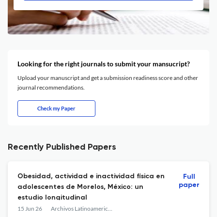
Looking for the right journals to submit your mansucript?
Upload your manuscript and get a submission readiness score and other
journal recommendations.
Check my Paper
Recently Published Papers
Obesidad, actividad e inactividad física en
Full
paper
adolescentes de Morelos, México: un
estudio longitudinal
15 Jun 26
Archivos Latinoamericanos de Nutrición