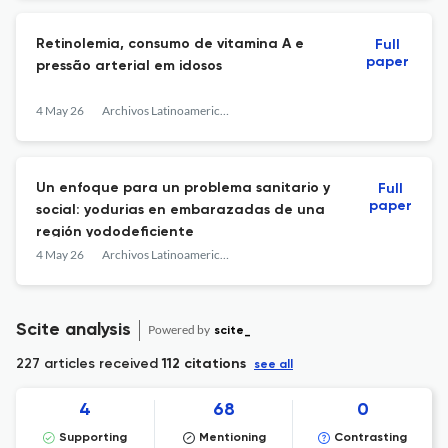
Retinolemia, consumo de vitamina A e
Full
paper
pressão arterial em idosos
4 May 26
Archivos Latinoamericanos de Nutrición
Un enfoque para un problema sanitario y
Full
paper
social: yodurias en embarazadas de una
región yododeficiente
4 May 26
Archivos Latinoamericanos de Nutrición
Scite analysis
Powered by
scite_
227 articles received
112 citations
see all
4
68
0
Supporting
Mentioning
Contrasting