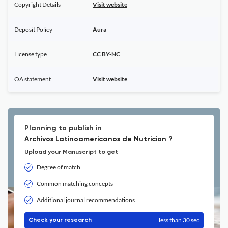
Copyright Details
Visit website
Deposit Policy
Aura
License type
CC BY-NC
OA statement
Visit website
Planning to publish in
Archivos Latinoamericanos de Nutricion ?
Upload your Manuscript to get
Degree of match
Common matching concepts
Additional journal recommendations
less than 30 sec
Check your research