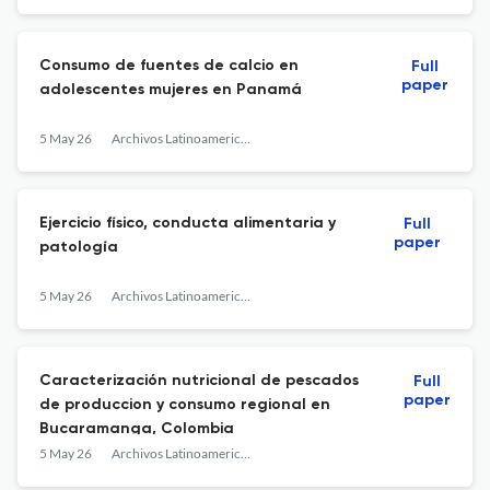
Consumo de fuentes de calcio en
Full
paper
adolescentes mujeres en Panamá
5 May 26
Archivos Latinoamericanos de Nutrición
Ejercicio físico, conducta alimentaria y
Full
paper
patología
5 May 26
Archivos Latinoamericanos de Nutrición
Caracterización nutricional de pescados
Full
paper
de produccion y consumo regional en
Bucaramanga, Colombia
5 May 26
Archivos Latinoamericanos de Nutrición