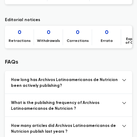
Editorial notices
0
0
0
0
Expre
Retractions
Withdrawals
Corrections
Errata
of Co
FAQs
How long has Archivos Latinoamericanos de Nutricion
been actively publishing?
What is the publishing frequency of Archivos
Latinoamericanos de Nutricion ?
How many articles did Archivos Latinoamericanos de
Nutricion publish last years ?