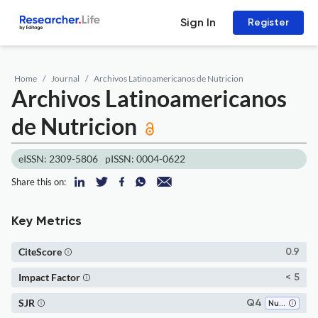
Sign In
Register
Home
Journal
Archivos Latinoamericanos de Nutricion
Archivos Latinoamericanos
de Nutricion
eISSN: 2309-5806
pISSN: 0004-0622
Share this on:
Key Metrics
CiteScore
0.9
Impact Factor
< 5
SJR
Q4
Nutrition and Dietetics