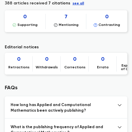
388 articles received
7 citations
see all
0
7
0
Supporting
Mentioning
Contrasting
Editorial notices
0
0
0
0
Expre
Retractions
Withdrawals
Corrections
Errata
of Co
FAQs
How long has Applied and Computational
Mathematics been actively publishing?
What is the publishing frequency of Applied and