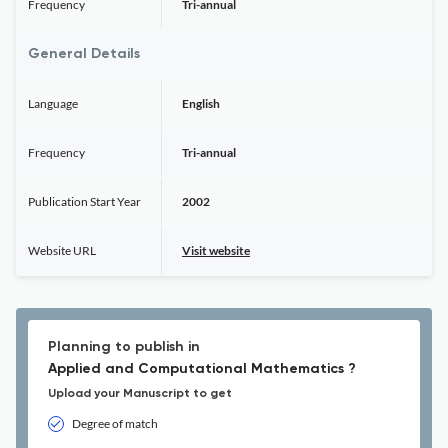
Frequency
Tri-annual
General Details
Language
English
Frequency
Tri-annual
Publication Start Year
2002
Website URL
Visit website
Planning to publish in
Applied and Computational Mathematics ?
Upload your Manuscript to get
Degree of match