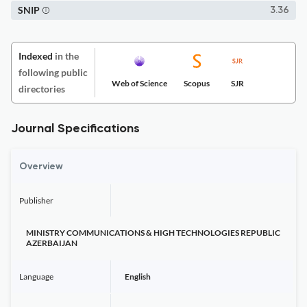
SNIP
3.36
Indexed
in the
following public
Web of Science
Scopus
SJR
directories
Journal Specifications
Overview
Publisher
MINISTRY COMMUNICATIONS & HIGH TECHNOLOGIES REPUBLIC
AZERBAIJAN
Language
English