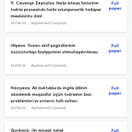
11. Cavanşir Zeynalov. Hərbi ixtisas fənlərinin
Full
paper
tədrisi prosesində hərbi vətənpərvərlik tərbiyəsi
məsələlərinə dair
26 Feb 26
Applied and Computational Mathematics
Əliyeva. Yuxarı sinif şagirdlərinin
Full
paper
özünütərbiyə fəaliyyətinin stimullaşdırılması
26 Feb 26
Applied and Computational Mathematics
Hacıyeva. Ali məktəblərdə ingilis dilinin
Full
paper
akademik məqsədlər üçün tədrisinin bəzi
problemləri və onların həlli yolları
26 Feb 26
Applied and Computational Mathematics
Qurbanlı. Ən müasir təhsil
Full