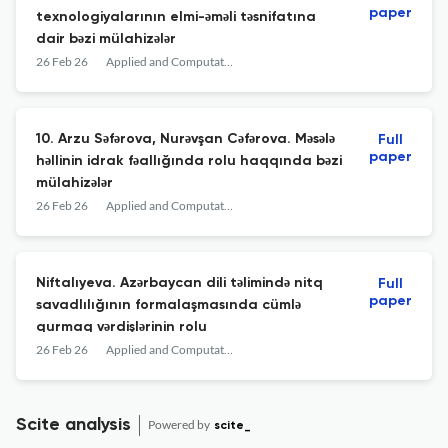
paper
texnologiyalarının elmi-əməli təsnifatına
dair bəzi mülahizələr
26 Feb 26
Applied and Computational Mathematics
10. Arzu Səfərova, Nurəvşan Cəfərova. Məsələ
Full
paper
həllinin idrak fəallığında rolu haqqında bəzi
mülahizələr
26 Feb 26
Applied and Computational Mathematics
Niftalıyeva. Azərbaycan dili təlimində nitq
Full
paper
savadlılığının formalaşmasında cümlə
qurmaq vərdişlərinin rolu
26 Feb 26
Applied and Computational Mathematics
Scite analysis
Powered by
scite_