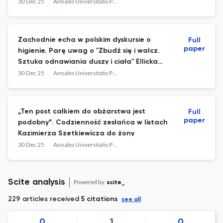
zdrowia” u schyłku XIX wieku
30 Dec 25
Annales Universitatis Paedagogicae Cracoviensis | Studia Historicolitteraria
Zachodnie echa w polskim dyskursie o
Full
paper
higienie. Parę uwag o "Zbudź się i walcz.
Sztuka odnawiania duszy i ciała" Ellicka
Morna według Władysława M.
30 Dec 25
Annales Universitatis Paedagogicae Cracoviensis | Studia Historicolitteraria
Kozłowskiego
„Ten post całkiem do obżarstwa jest
Full
paper
podobny”. Codzienność zesłańca w listach
Kazimierza Szetkiewicza do żony
30 Dec 25
Annales Universitatis Paedagogicae Cracoviensis | Studia Historicolitteraria
Scite analysis
Powered by
scite_
229 articles received
5 citations
see all
0
1
0