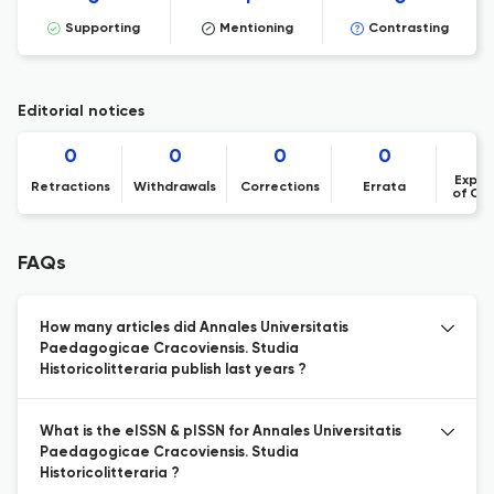
Supporting
Mentioning
Contrasting
Editorial notices
0
0
0
0
Expre
Retractions
Withdrawals
Corrections
Errata
of Co
FAQs
How many articles did Annales Universitatis
Paedagogicae Cracoviensis. Studia
Historicolitteraria publish last years ?
What is the eISSN & pISSN for Annales Universitatis
Paedagogicae Cracoviensis. Studia
Historicolitteraria ?