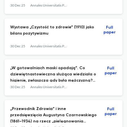
30 Dec 25
Annales Universitatis Paedagogicae Cracoviensis | Studia Historicolitteraria
Wystawa „Czystość to zdrowie” (1910) jako
Full
paper
bilans pozytywizmu
30 Dec 25
Annales Universitatis Paedagogicae Cracoviensis | Studia Historicolitteraria
„W gotowalniach maski opadają”. Co
Full
paper
dziewiętnastowieczna służąca wiedziała o
higienie, zwłaszcza gdy była mężczyzną?
"Dziennik panny służącej" Octave’a
30 Dec 25
Annales Universitatis Paedagogicae Cracoviensis | Studia Historicolitteraria
Mirbeau
„Przewodnik Zdrowia” i inne
Full
paper
przedsięwzięcia Augustyna Czarnowskiego
(1861–1934) na rzecz „pielęgnowania