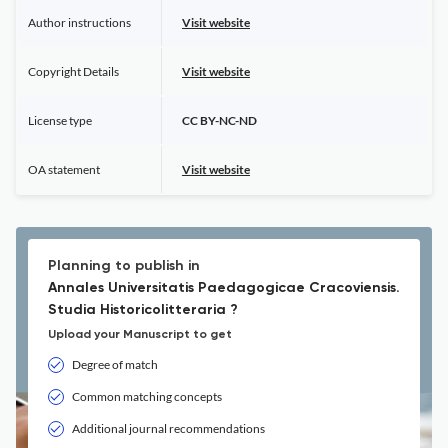
Author instructions
Visit website
Copyright Details
Visit website
License type
CC BY-NC-ND
OA statement
Visit website
Planning to publish in
Annales Universitatis Paedagogicae Cracoviensis.
Studia Historicolitteraria ?
Upload your Manuscript to get
Degree of match
Common matching concepts
Additional journal recommendations