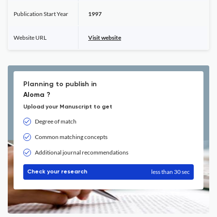
Publication Start Year
1997
Website URL
Visit website
Planning to publish in
Aloma ?
Upload your Manuscript to get
Degree of match
Common matching concepts
Additional journal recommendations
less than 30 sec
Check your research