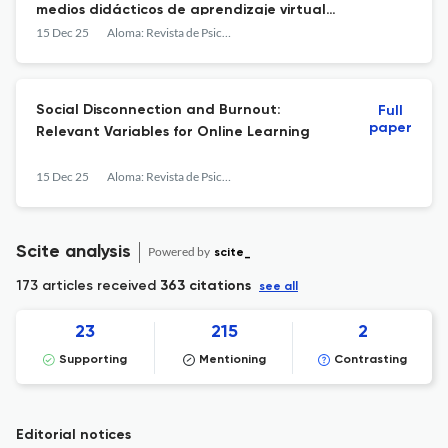
medios didácticos de aprendizaje virtual
sincrónico en estudiantes universitarios
15 Dec 25
Aloma: Revista de Psicologia, Ciències de l'Educació i de l'Esport
Social Disconnection and Burnout:
Full
paper
Relevant Variables for Online Learning
15 Dec 25
Aloma: Revista de Psicologia, Ciències de l'Educació i de l'Esport
Scite analysis
Powered by
scite_
173 articles received
363 citations
see all
23
215
2
Supporting
Mentioning
Contrasting
Editorial notices