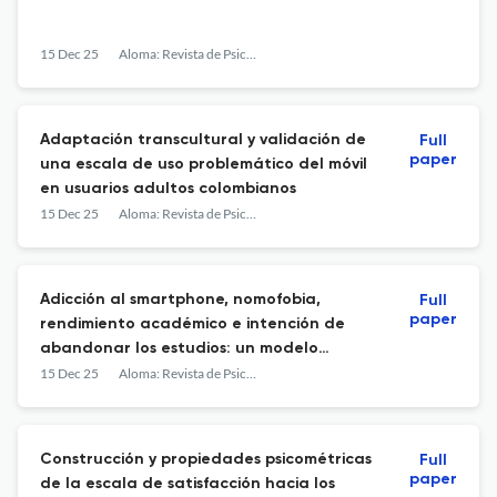
15 Dec 25
Aloma: Revista de Psicologia, Ciències de l'Educació i de l'Esport
Adaptación transcultural y validación de
Full
paper
una escala de uso problemático del móvil
en usuarios adultos colombianos
15 Dec 25
Aloma: Revista de Psicologia, Ciències de l'Educació i de l'Esport
Adicción al smartphone, nomofobia,
Full
paper
rendimiento académico e intención de
abandonar los estudios: un modelo
estructural en estudiantes universitarios
15 Dec 25
Aloma: Revista de Psicologia, Ciències de l'Educació i de l'Esport
peruanos
Construcción y propiedades psicométricas
Full
paper
de la escala de satisfacción hacia los