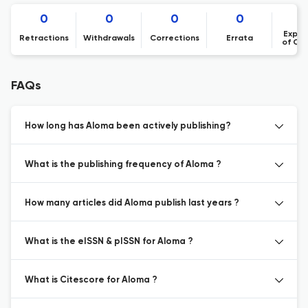
0
0
0
0
Expre
Retractions
Withdrawals
Corrections
Errata
of Co
FAQs
How long has Aloma been actively publishing?
What is the publishing frequency of Aloma ?
How many articles did Aloma publish last years ?
What is the eISSN & pISSN for Aloma ?
What is Citescore for Aloma ?