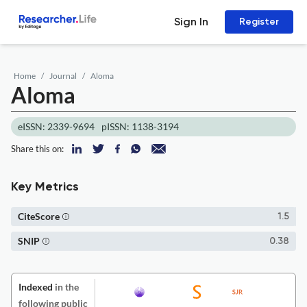
Sign In
Register
Home
Journal
Aloma
Aloma
eISSN: 2339-9694
pISSN: 1138-3194
Share this on:
Key Metrics
CiteScore
1.5
SNIP
0.38
Indexed
in the
following public