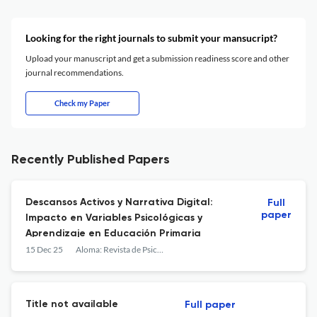
Looking for the right journals to submit your mansucript?
Upload your manuscript and get a submission readiness score and other
journal recommendations.
Check my Paper
Recently Published Papers
Descansos Activos y Narrativa Digital:
Full
paper
Impacto en Variables Psicológicas y
Aprendizaje en Educación Primaria
15 Dec 25
Aloma: Revista de Psicologia, Ciències de l'Educació i de l'Esport
Title not available
Full paper