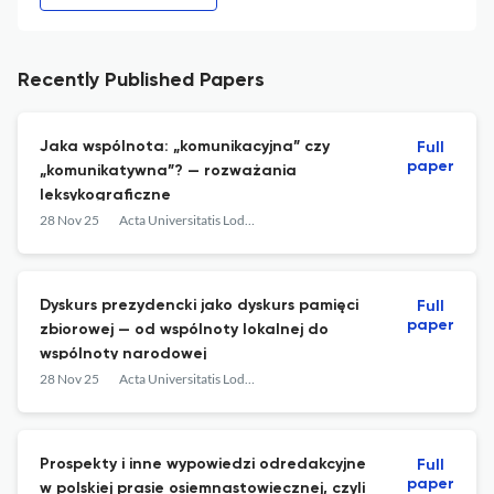
Recently Published Papers
Jaka wspólnota: „komunikacyjna” czy
Full
paper
„komunikatywna”? — rozważania
leksykograficzne
28 Nov 25
Acta Universitatis Lodziensis. Folia Linguistica
Dyskurs prezydencki jako dyskurs pamięci
Full
paper
zbiorowej — od wspólnoty lokalnej do
wspólnoty narodowej
28 Nov 25
Acta Universitatis Lodziensis. Folia Linguistica
Prospekty i inne wypowiedzi odredakcyjne
Full
paper
w polskiej prasie osiemnastowiecznej, czyli