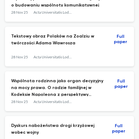
o budowaniu wspólnoty komunikatywnej
28 Nov 25
Acta Universitatis Lodziensis. Folia Linguistica
Tekstowy obraz Polaków na Zoalziu w
Full
paper
twórczości Adama Wawrosza
28 Nov 25
Acta Universitatis Lodziensis. Folia Linguistica
Wspólnota rodzinna jako organ decyzyjny
Full
paper
na mocy prawa. O radzie familijnej w
Kodeksie Napoleona z perspektywy
lingwistycznej
28 Nov 25
Acta Universitatis Lodziensis. Folia Linguistica
Dyskurs nabożeństwa drogi krzyżowej
Full
paper
wobec wojny