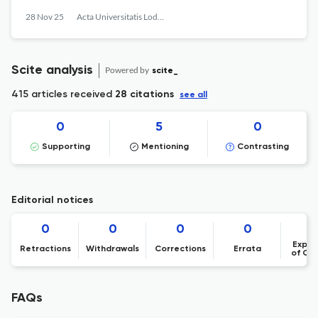
28 Nov 25
Acta Universitatis Lodziensis. Folia Linguistica
Scite analysis
Powered by
scite_
415 articles received
28 citations
see all
0
5
0
Supporting
Mentioning
Contrasting
Editorial notices
0
0
0
0
Expre
Retractions
Withdrawals
Corrections
Errata
of Co
FAQs