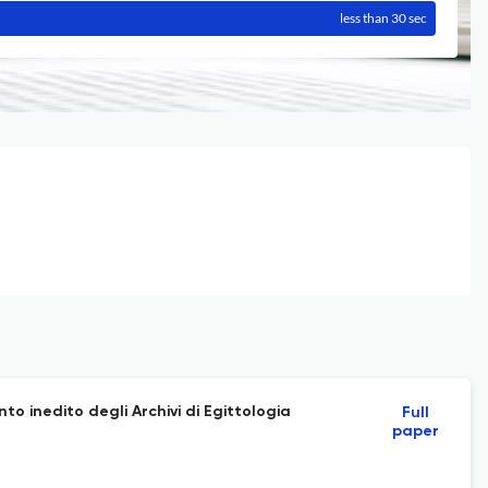
less than 30 sec
 inedito degli Archivi di Egittologia
Full
paper