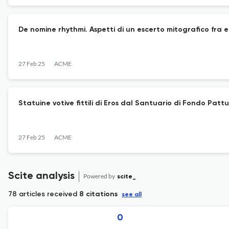
De nomine rhythmi. Aspetti di un escerto mitografico fra 
27 Feb 25
ACME
Statuine votive fittili di Eros dal Santuario di Fondo Pattu
27 Feb 25
ACME
Scite analysis
Powered by
scite_
78 articles received
8 citations
see all
0