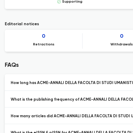
Supporting
Editorial notices
0
0
Retractions
Withdrawals
FAQs
How long has ACME-ANNALI DELLA FACOLTA DI STUDI UMANISTICI
What is the publishing frequency of ACME-ANNALI DELLA FACO
How many articles did ACME-ANNALI DELLA FACOLTA DI STUDI UM
What is the eISSN & pISSN for ACME-ANNALI DELLA FACOLTA DI