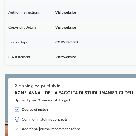
Author instructions
Visit website
Copyright Details
Visit website
License type
CC BY-NC-ND
OA statement
Visit website
Planning to publish in
ACME-ANNALI DELLA FACOLTA DI STUDI UMANISTICI DELL 
Upload your Manuscript to get
Degree of match
Common matching concepts
Additional journal recommendations