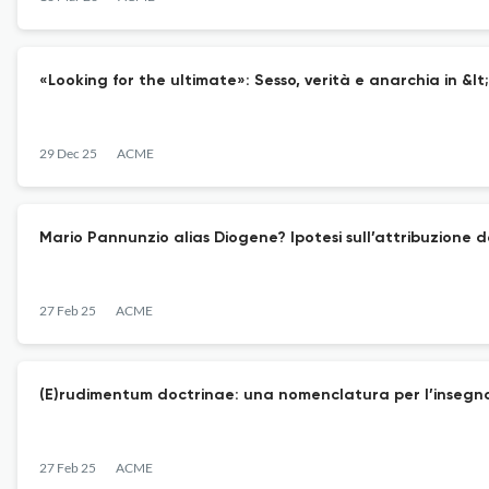
«Looking for the ultimate»: Sesso, verità e anarchia in &lt
29 Dec 25
ACME
Mario Pannunzio alias Diogene? Ipotesi sull’attribuzione d
27 Feb 25
ACME
(E)rudimentum doctrinae: una nomenclatura per l’insegnam
27 Feb 25
ACME