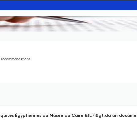
al recommendations.
uités Égyptiennes du Musée du Caire &lt;/i&gt;da un documento