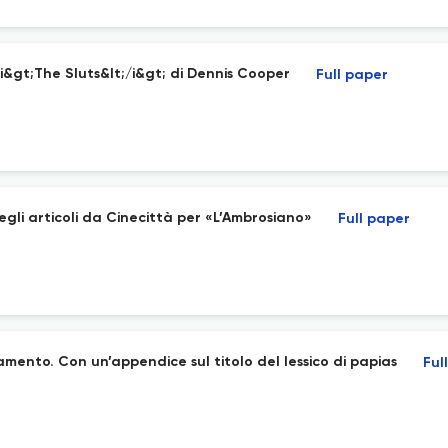
;i&gt;The Sluts&lt;/i&gt; di Dennis Cooper
Full paper
egli articoli da Cinecittà per «L’Ambrosiano»
Full paper
ento. Con un’appendice sul titolo del lessico di papias
Ful