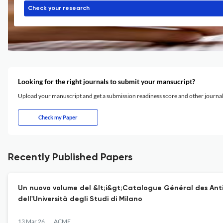
Check your research
Looking for the right journals to submit your mansucript?
Upload your manuscript and get a submission readiness score and other journ
Check my Paper
Recently Published Papers
Un nuovo volume del &lt;i&gt;Catalogue Général des Antiq
dell'Università degli Studi di Milano
13 Mar 26
ACME