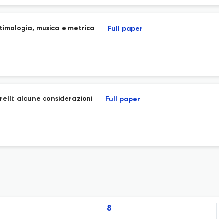
etimologia, musica e metrica
Full paper
relli: alcune considerazioni
Full paper
8